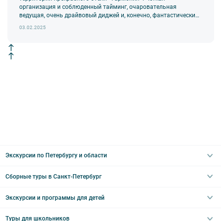
организация и соблюденный тайминг, очаровательная
ведущая, очень драйвовый диджей и, конечно, фантастически
романтичный фотограф.
03.02.2025
Экскурсии по Петербургу и области
Сборные туры в Санкт-Петербург
Автобусные
Интерьерные
Экскурсии и программы для детей
Туры в Санкт-Петербург на выходные
Пешеходные
Туры в Санкт-Петербург на 2 дня
Туры для школьников