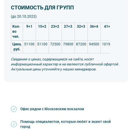
СТОИМОСТЬ ДЛЯ ГРУПП
(до
20.10.2023)
Кол-
9+1
15+2
23+2
27+3
32+3
36+4
41+4
во
чел.
Цена,
51100
51100
72500
79800
87200
94500
101900
руб.
Сведения о ценах, содержащиеся на сайте, носят
информационный характер и не являются публичной офертой.
Актуальные цены уточняйте у наших менеджеров.
Офис рядом с Московским вокзалом
Помощь специалистов, которые любят и знают свой
город