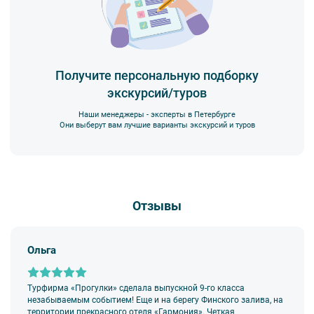
как нас найти, доступна
по ссылке
.
Внимание! Наличие мест на экскурсию подтверждается только
специалистом компании. На все предложения туроператора
действует правило предварительной оплаты в течение 3-5 дней
с момента бронирования в зависимости от даты начала
Получите персональную подборку
экскурсии или тура. Уточняйте у специалистов.
экскурсий/туров
Наши менеджеры - эксперты в Петербурге
Они выберут вам лучшие варианты экскурсий и туров
Вы также можете ближе познакомиться с нами
в разделе “О
компании”.
Отзывы
Ольга
Турфирма «Прогулки» сделала выпускной 9-го класса
незабываемым событием! Еще и на берегу Финского залива, на
территории прекрасного отеля «Гармония». Четкая