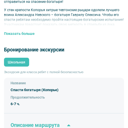
отправиться на спасение богатыря!
У стен крепости Копорья хитрые тевтонские рыцари одолели лучшего
воина Александра Невского – богатыря Гаврилу Олексича. Чтобы его
спасти ребятам необходимо пройти настоящие богатырские испытания!
Участникам предстоит показать свою меткость в стрельбе из лука,
узнать об основах ратного дела, найти живую и мертвую воду, а также
Показать больше
проявить себя в массовом сражении. Словно в машине времени ребята
перенесутся к стенам средневековой крепости и смогут примерить
доспехи русских, а также тевтонских воинов. Приятным подарком
Бронирование экскурсии
станет средневековая монета, которую своими руками может
отчеканить любой желающий.
Школьная
Вас ждет:
экскурсию по крепости
Экскурсия для класса ребят с полной безопасностью
интерактивную командную игру
именные грамоты и памятные монетки на каждого участника
Название
Для учащихся 1-9 классов.
Спасти богатыря (Копорье)
Продолжительность
6-7 ч.
Описание маршрута