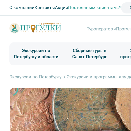
О компании
Контакты
Акции
Постоянным клиентам
Туроператор «Прогул
Экскурсии по
Сборные туры в
Петербургу и области
Санкт-Петербург
прог
Туры в Санкт-Петербург на выходные
Классические экскурсии
Школьные туры по России из Петербурга
Экскурсии для групп и индив. гостей
Загородные экскурсии
Музеи и общественные учреждения
Туры в Санкт-Петербург на 2 дня
Туры в Санкт-Петербург для школьни
П
Экскурсии по Петербургу
Экскурсии и программы для д