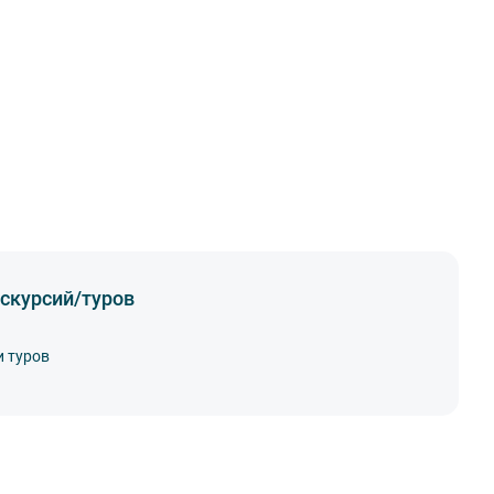
скурсий/туров
и туров