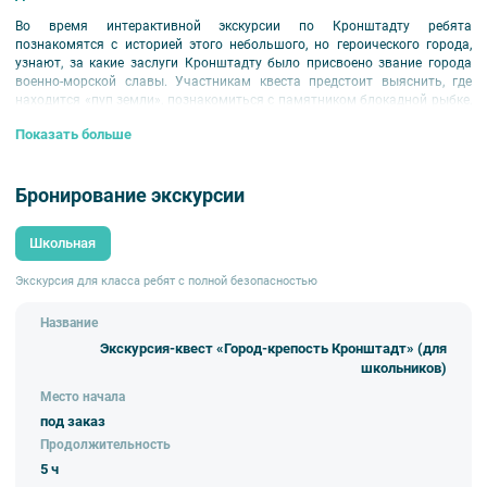
Во время интерактивной экскурсии по Кронштадту ребята
познакомятся с историей этого небольшого, но героического города,
узнают, за какие заслуги Кронштадту было присвоено звание города
военно-морской славы. Участникам квеста предстоит выяснить, где
находится «пуп земли», познакомиться с памятником блокадной рыбке,
выучить семафорную азбуку и разгадать тайное послание, прогуляться
Показать больше
по саду, в котором проводил свои радио-опыты А.С. Попов, а также
узнать, как в последние годы защищают город от наводнений. Ребят
ждет множество удивительных и неожиданных открытий!
Бронирование экскурсии
Школьная
Экскурсия для класса ребят с полной безопасностью
Название
Экскурсия-квест «Город-крепость Кронштадт» (для
школьников)
Место начала
под заказ
Продолжительность
5 ч