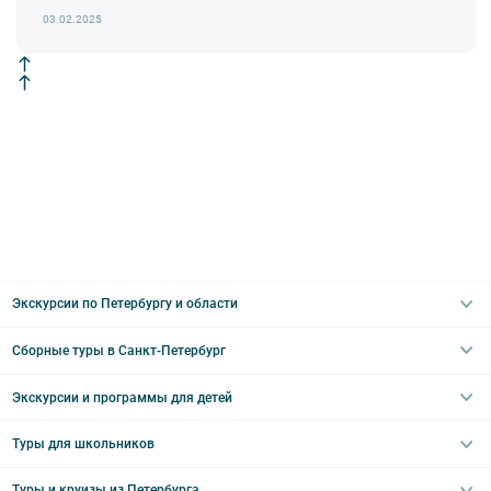
романтичный фотограф.
03.02.2025
Экскурсии по Петербургу и области
Сборные туры в Санкт-Петербург
Автобусные
Интерьерные
Экскурсии и программы для детей
Туры в Санкт-Петербург на выходные
Пешеходные
Туры в Санкт-Петербург на 2 дня
Туры для школьников
Необычные
Классические экскурсии
Туры на 3 дня
Водные
Загородные экскурсии
Туры и круизы из Петербурга