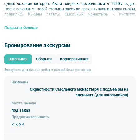
существования которого были найдены археологами в 1990-х годах.
После основания новой столицы здесь не прекратилась выгонка смолы,
появились Кикины палаты, Смольный монастырь и институт,
Мещанское училище… Этот район полон интересных следов истории —
топонимика, связанная со Смоляным двором, появление советской
Показать больше
архитектуры среди зданий петровской эпохи, судьба Смольного во
время революции и многое другое.
Бронирование экскурсии
По завершении экскурсии вы сможете подняться на самую высокую
официальную
смотровую площадку города — звонницу Смольного
собора
, откуда открывается великолепный вид на Неву, комплекс
Школьная
Сборная
Корпоративная
монастыря и его окрестности.
Экскурсия для класса ребят с полной безопасностью
Название
Окрестности Смольного монастыря с подъемом на
звонницу (для школьников)
Место начала
под заказ
Продолжительность
2-2,5 ч