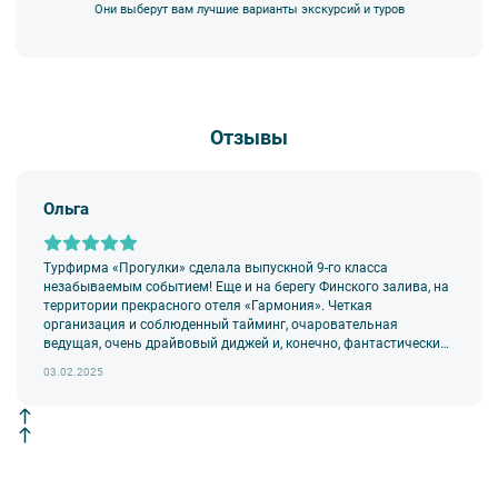
7. Турфирма имеет право изменить программу экскурсии или
Они выберут вам лучшие варианты экскурсий и туров
отменить экскурсию полностью в связи с неблагоприятными
погодными условиями: снегопадами, ливнями, наводнениями,
низкими или высокими температурами и прочими форс-
мажорными обстоятельствами; а также, если экскурсионная
программа отменяется по инициативе экскурсионного объекта.
В случае отмены экскурсии все денежные средства
Отзывы
возвращаются клиенту в полном объеме.
8. На ряд экскурсий туроператор предоставляет в аренду
аудиооборудование. Ответственность за сохранность
Ольга
оборудования во время проведения экскурсионной программы
возлагается на экскурсанта. В случае утери или порчи
оборудования экскурсант обязан возместить полную стоимость
Турфирма «Прогулки» сделала выпускной 9-го класса
комплекта в размере 5500 руб. 00 коп.
незабываемым событием! Еще и на берегу Финского залива, на
территории прекрасного отеля «Гармония». Четкая
организация и соблюденный тайминг, очаровательная
ведущая, очень драйвовый диджей и, конечно, фантастически
романтичный фотограф.
03.02.2025