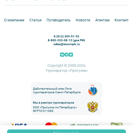
Круизы
VIP-программы
Аренда водного транспорта
Белоруссия
Петергоф
О компании
Статьи
Путеводитель
Новости
Агентам
Контакты
Кронштадт
Павловск
8 (812) 309-51-92
Ораниенбаум
8-800-333-08-12 (для РФ)
zakaz@excurspb.ru
Гатчина
Пушкин (Царское село)
Выборг
Copyright © 2008-2026,
Туроператор «Прогулки»
Действительный член Лиги
туроператоров Санкт-Петербурга
Мы в реестре туроператоров
ООО «Прогулки по Петербургу»
№ РТО 011680