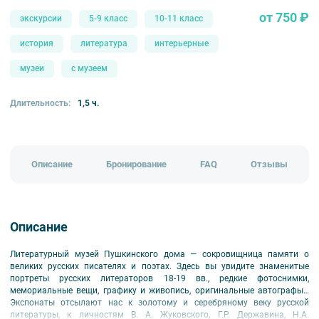
от 750 ₽
экскурсии
5-9 класс
10-11 класс
история
литература
интерьерные
музеи
с музеем
Длительность:
1,5 ч.
Описание
Бронирование
FAQ
Отзывы
Описание
Литературный музей Пушкинского дома — сокровищница памяти о
великих русских писателях и поэтах. Здесь вы увидите знаменитые
портреты русских литераторов 18-19 вв., редкие фотоснимки,
мемориальные вещи, графику и живопись, оригинальные автографы…
Экспонаты отсылают нас к золотому и серебряному веку русской
литературы, к личностям В. А. Жуковского, Г.Р. Державина, Н.А.