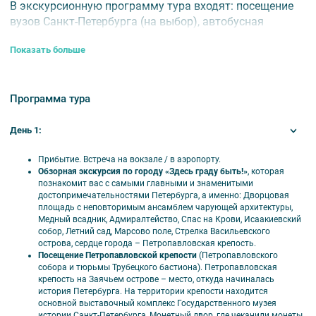
В экскурсионную программу тура входят: посещение
вузов Санкт-Петербурга (на выбор), автобусная
обзорная экскурсия, посещение Петропавловской
Показать больше
крепости, Эрмитажа или Русского музея, а также
загородные экскурсии на выбор (в Петергоф, Пушкин,
Павловск или Гатчину).
Программа тура
Вузы возможно выбрать по вашему желанию /
профилю.
День 1:
⏰
Продолжительность тура:
3 дня / 2 ночи.
Прибытие. Встреча на вокзале / в аэропорту.
Обзорная экскурсия по городу «Здесь граду быть!»
, которая
познакомит вас с самыми главными и знаменитыми
🎟️ В стоимость тура входят
достопримечательностями Петербурга, а именно: Дворцовая
площадь с неповторимым ансамблем чарующей архитектуры,
Проживание;
Медный всадник, Адмиралтейство, Спас на Крови, Исаакиевский
собор, Летний сад, Марсово поле, Стрелка Васильевского
Завтраки со второго дня тура (кроме хостела);
острова, сердце города – Петропавловская крепость.
Обеды;
Посещение Петропавловской крепости
(Петропавловского
Транспортное обслуживание (автобусы
собора и тюрьмы Трубецкого бастиона). Петропавловская
крепость на Заячьем острове – место, откуда начиналась
туристического класса);
история Петербурга. На территории крепости находится
Экскурсионное обслуживание;
основной выставочный комплекс Государственного музея
Входные билеты в музеи по программе;
истории Санкт-Петербурга, Монетный двор, где чеканили монеты