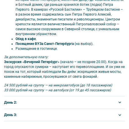
Встреча с гидом на вокзале или в аэропорту.
и Ботный домик, где раньше хранился ботик (лодка) Петра
Первого. В камерах «Русской Бастилии» – Трубецком бастионе –
Если вы прибываете на вокзал ночью, встреча
в разное время содержались сын Петра Первого Алексей,
за дополнительную плату;
декабристы, знаменитые писатели и революционеры. Центром
Окончание экскурсий с 07:00 до 23:00.
крепости является величественный Петропавловский собор –
самое высокое сооружение в Северной столице, с уникальным
внутренним убранством.
Обед в кафе
.
Посещение ВУЗа Санкт-Петербурга
(на выбор).
Размещение в гостинице.
💰 Оплачивается дополнительно
За дополнительную плату:
Проезд до Санкт-Петербурга и обратно;
Экскурсия «Вечерний Петербург»
(начало – не позднее 20.00). Когда на
город опускаются сумерки – наступает его перевоплощение. И он уже не
Поездки на общественном транспорте;
похож на тот, который наблюдали Вы днём: искрящиеся живые мосты,
Ужины.
каменные набережные, проснувшиеся от света фонарей.
24 500 рублей на группу — на микроавтобусе (до 18 пассажиров)
33 000 рублей на группу — на автобусе (от 19 до 45 пассажиров)
Программа тура может измениться в зависимости от
День 2:
дорожной обстановки и других обстоятельств.
Завтрак.
День 3:
🏷️ Стоимость для групп (руб. / чел.)
Посещение ВУЗа Санкт-Петербурга
(на выбор).
Обед в кафе
.
Завтрак.
Посещение Эрмитажа.
Приглашаем ребят на обзорную