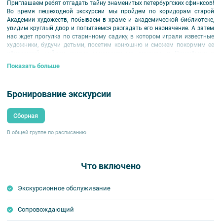
Приглашаем ребят отгадать тайну знаменитых петербургских сфинксов!
Во время пешеходной экскурсии мы пройдем по коридорам старой
Академии художеств, побываем в храме и академической библиотеке,
увидим круглый двор и попытаемся разгадать его назначение. А затем
нас ждет прогулка по старинному садику, в котором играли известные
художники, будучи детьми, посетим конюшню и сможем покормим ее
обитателей, найдем самую миниатюрную лошадку в Петербурге и
услышим легенду о таинственном Мастере.
Показать больше
Внимание! Сопровождение ребенка взрослым обязательно!
Для детей 5-7 лет
Бронирование экскурсии
Сборная
В общей группе по расписанию
Что включено
Экскурсионное обслуживание
Сопровождающий