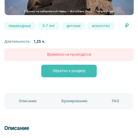
Сфинкс на набережной Невы – Фотобанк Лори / Литвяк Игорь
₽
пешеходные
5-7 лет
детские
искусство
Длительность:
1,25 ч.
Временно не проводится
Обратно к разделу
Описание
Бронирование
FAQ
Описание