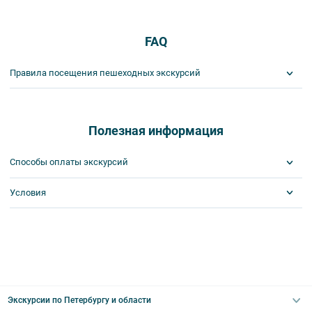
FAQ
Правила посещения пешеходных экскурсий
Важнейшим приоритетом в нашей работе является обеспечение
вашей безопасности и комфорта в ходе проведения экскурсий и
туров. Поэтому, пожалуйста, ознакомьтесь с правилами,
Полезная информация
соблюдение которых сделает ваш отдых приятным, комфортным
и безопасным.
Способы оплаты экскурсий
1. На пешеходных экскурсиях запрещается употреблять пищу
и напитки за исключением бутилированной воды, категорически
Условия
Visa
запрещается употреблять алкоголь.
MasterCard
2. Пожалуйста, будьте вежливы по отношению друг к другу:
Сбербанк
Получайте билеты удаленно или в офисе
не разговаривайте громко, не мешайте другим пассажирам и, по
Наличными
Оплата онлайн или в офисе
возможности, воздержитесь от использования мобильных
Скидка по клубной карте
устройств во время экскурсии.
Поддержка круглосуточно
3. Пожалуйста, бережно относитесь к экскурсионному
оборудованию, предоставляемому туроператором. В случае
порчи оборудования материальную ответственность за неё
Экскурсии по Петербургу и области
несёт экскурсант.