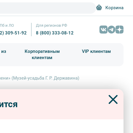
Корзина
Пб и ЛО
Для регионов РФ
12) 309-51-92
8 (800) 333-08-12
 из
Корпоративным
VIP клиентам
клиентам
школа)
чания учебного года
Абонементы на экскурсии
ени» (Музей-усадьба Г. Р. Державина)
 «Сказка о потерянном времени»
й-усадьба Г. Р. Державина)
ится
сс
дворцы и особняки
6-11 лет
ктивы
квесты
на открытом воздухе