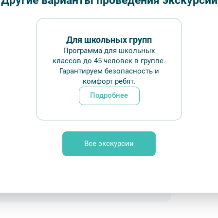
Другие варианты проведения экскурсий
Длительн
Для школьных групп
₽
Программа для школьных
классов до 45 человек в группе.
Врем
Гарантируем безопасность и
комфорт ребят.
Подробнее
Обр
aume on Unsplash
Все экскурсии
ование
FAQ