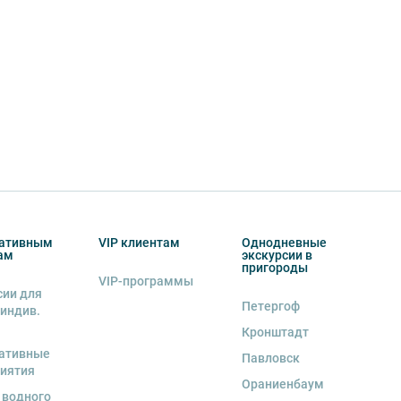
ативным
VIP клиентам
Однодневные
ам
экскурсии в
пригороды
VIP-программы
сии для
Петергоф
 индив.
Кронштадт
ативные
Павловск
иятия
Ораниенбаум
 водного