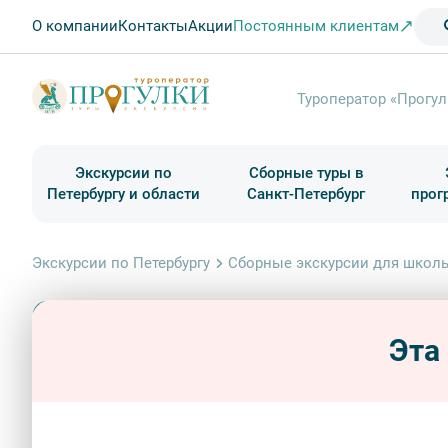
О компании
Контакты
Акции
Постоянным клиентам
Туроператор «Прогул
Экскурсии по
Сборные туры в
Петербургу и области
Санкт-Петербург
прог
Туры в Санкт-Петербург на выходные
Классические экскурсии
Школьные туры по России из Петербурга
Экскурсии для групп и индив. гостей
Загородные экскурсии
Музеи и общественные учреждения
Туры в Санкт-Петербург на 2 дня
Туры в Санкт-Петербург для школьни
П
Экскурсии по Петербургу
Сборные экскурсии для школь
Эта