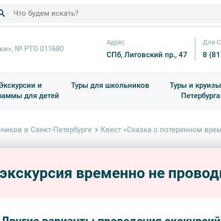
Адрес
Для С
ки», № РТО 011680
СПб, Лиговский пр., 47
8 (8
Экскурсии и
Туры для школьников
Туры и круизы
раммы для детей
Петербурга
ков
раздничные выезды и тематические экскурсии
Квесты/Интерактивы
Для 4 класса (Начальная 
Праздник окон
ников в Санкт-Петербурге
Квест «Сказка о потерянном врем
Квест
(Музе
 экскурсия временно не провод
1-4 кла
интера