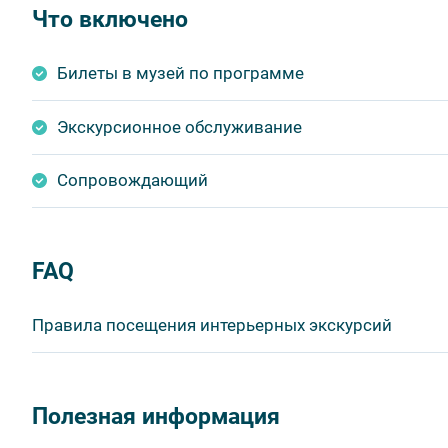
Что включено
Билеты в музей по программе
Экскурсионное обслуживание
Сопровождающий
FAQ
Правила посещения интерьерных экскурсий
Важнейшим приоритетом в нашей работе является об
в ходе проведения экскурсий и туров. Поэтому, пожа
Полезная информация
соблюдение которых сделает ваш отдых приятным, 