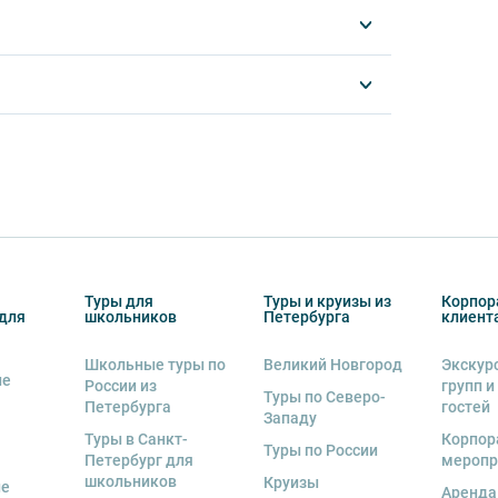
ять пищу и напитки за исключением
отреблять алкоголь.
другу: не разговаривайте громко, не мешайте
ь от использования мобильных устройств
му оборудованию, предоставляемому
альную ответственность за неё несёт
ов экскурсии несёт взрослый
Туры для
Туры и круизы из
Корпор
бенку правила поведения на экскурсии.
для
школьников
Петербурга
клиент
о возрастное ограничение 6+.
Школьные туры по
Великий Новгород
Экскур
ие
России из
групп и
курсии.
Туры по Северо-
Петербурга
гостей
Западу
рсии или отменить экскурсию полностью
Туры в Санкт-
Корпор
Туры по России
снегопадами, ливнями, наводнениями,
Петербург для
меропр
рс-мажорными обстоятельствами; а также,
школьников
Круизы
ые
Аренда