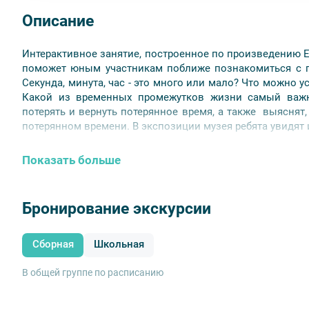
Описание
Интерактивное занятие, построенное по произведению Е
поможет юным участникам поближе познакомиться с п
Секунда, минута, час - это много или мало? Что можно ус
Какой из временных промежутков жизни самый важ
потерять и вернуть потерянное время, а также выяснят,
потерянном времени. В экспозиции музея ребята увидят и
Программа предназначена для детей 6-12 лет.
Показать больше
Бронирование экскурсии
Сборная
Школьная
В общей группе по расписанию