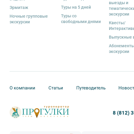
если экскурсионная программа отменяется по инициа
выезды и
отмены экскурсии все денежные средства возвраща
Туры на 5 дней
Эрмитаж
тематическ
экскурсии
Туры со
Ночные групповые
9. На ряд экскурсий туроператор предоставляет в ар
свободными днями
экскурсии
Квесты/
сохранность оборудования во время проведения экс
Интерактив
экскурсанта. В случае утери или порчи оборудования
стоимость комплекта в размере 5500 руб. 00 коп.
Выпускные 
Абонементы
Внимание! В составе экскурсионного маршрута возм
экскурсии
интерьеры могут быть недоступны по решению руков
О компании
Статьи
Путеводитель
Новос
8 (812) 