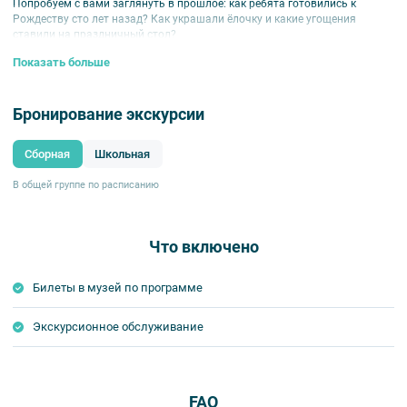
Попробуем с вами заглянуть в прошлое: как ребята готовились к
Рождеству сто лет назад? Как украшали ёлочку и какие угощения
ставили на праздничный стол?
В ходе программы ребята сами построят вертеп.
Показать больше
Праздничная программа для детей 7-10 лет.
Бронирование экскурсии
Внимание!
Нужна сменная обувь.
Сборная
Школьная
Сопровождение детей родителями возможно, но не обязательно.
Если ребёнок идёт на экскурсию один, то родители ждут ребенка
В общей группе по расписанию
не в музее, а на территории музея.
Что включено
Билеты в музей по программе
Экскурсионное обслуживание
FAQ