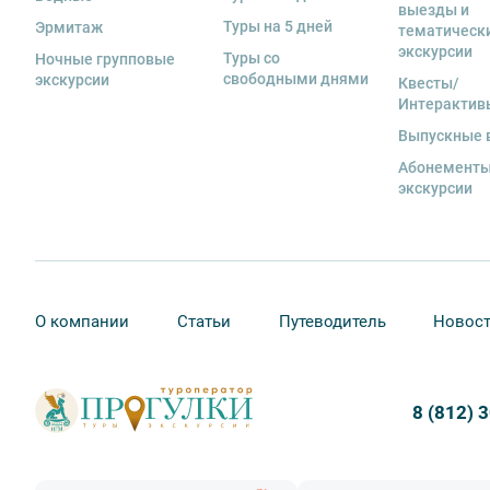
если экскурсионная программа отменяется по инициа
выезды и
отмены экскурсии все денежные средства возвраща
Туры на 5 дней
Эрмитаж
тематическ
экскурсии
Туры со
Ночные групповые
9. На ряд экскурсий туроператор предоставляет в ар
свободными днями
экскурсии
Квесты/
сохранность оборудования во время проведения экс
Интерактив
экскурсанта. В случае утери или порчи оборудования
стоимость комплекта в размере 5500 руб. 00 коп.
Выпускные 
Абонементы
Внимание! В составе экскурсионного маршрута возм
экскурсии
интерьеры могут быть недоступны по решению руков
О компании
Статьи
Путеводитель
Новос
8 (812) 