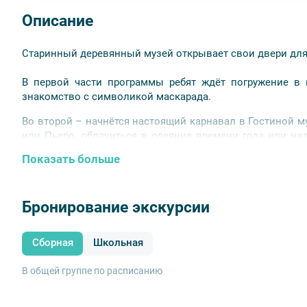
Описание
Старинный деревянный музей открывает свои двери для
В первой части программы ребят ждёт погружение в 
знакомство с символикой маскарада.
Во второй – начнётся настоящий карнавал в Гостиной м
или Пьеро, облачиться в одеяние времени года или н
участников ждут занимательные игры и загадки, увлека
Показать больше
года и весёлые танцы!
Родители могут подождать детей в вестибюле л
сопровождающего и присоединиться к экскурсии
при
Бронирование экскурсии
мест будет известно в день экскурсии). Стоимость билета
Сборная
Школьная
Особенности экскурсии:
- необходимо взять с собой сменную обувь;
В общей группе по расписанию
- костюмы желательны, но необязательны.
Экскурсия входит в
абонемент для школьников.