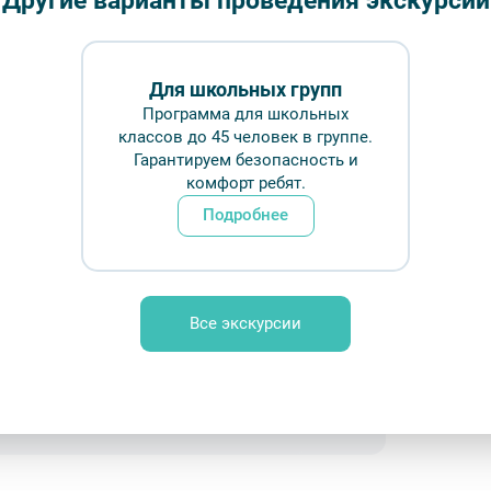
Другие варианты проведения экскурсий
Длительн
₽
Для школьных групп
Программа для школьных
классов до 45 человек в группе.
Врем
Гарантируем безопасность и
комфорт ребят.
Подробнее
Обр
 Digital on Unsplash
Все экскурсии
ование
FAQ