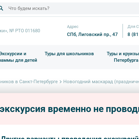
Адрес
Для С
ки», № РТО 011680
СПб, Лиговский пр., 47
8 (8
Экскурсии и
Туры для школьников
Туры и круизы
раммы для детей
Петербурга
ков
раздничные выезды и тематические экскурсии
Квесты/Интерактивы
Для 4 класса (Начальная 
Праздник окон
ников в Санкт-Петербурге
Новогодний маскарад (праздничн
Ново
прог
 экскурсия временно не провод
центр
детски