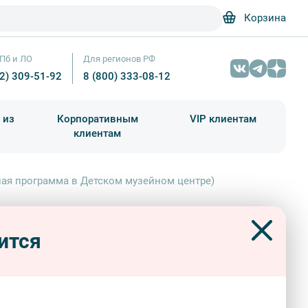
Корзина
Пб и ЛО
Для регионов РФ
12) 309-51-92
8 (800) 333-08-12
 из
Корпоративным
VIP клиентам
клиентам
школа)
чания учебного года
Абонементы на экскурсии
ая программа в Детском музейном центре)
годний маскарад (праздничная
Детский Музейный центр — Фотобанк Лори / Grigory_
рамма в Детском музейном
ится
е)
е