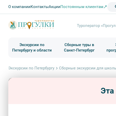
О компании
Контакты
Акции
Постоянным клиентам
Туроператор «Прогул
Экскурсии по
Сборные туры в
Петербургу и области
Санкт-Петербург
прог
Туры в Санкт-Петербург на выходные
Классические экскурсии
Школьные туры по России из Петербурга
Экскурсии для групп и индив. гостей
Загородные экскурсии
Музеи и общественные учреждения
Туры в Санкт-Петербург на 2 дня
Туры в Санкт-Петербург для школьни
П
Экскурсии по Петербургу
Сборные экскурсии для школь
Эта