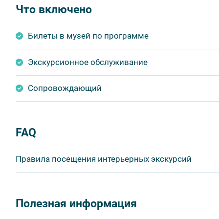
Что включено
Билеты в музей по программе
Экскурсионное обслуживание
Сопровождающий
FAQ
Правила посещения интерьерных экскурсий
Важнейшим приоритетом в нашей работе является об
в ходе проведения экскурсий и туров. Поэтому, пожа
Полезная информация
соблюдение которых сделает ваш отдых приятным, 