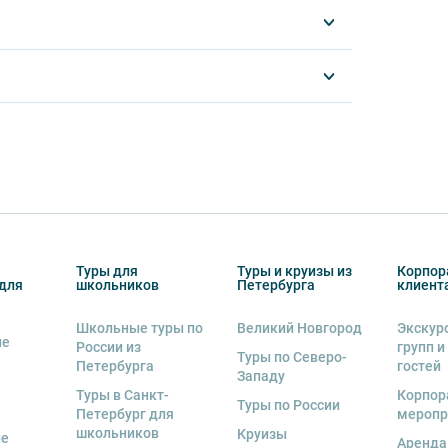
ять пищу и напитки за исключением
отреблять алкоголь.
другу: не разговаривайте громко, не мешайте
ь от использования мобильных устройств
му оборудованию, предоставляемому
альную ответственность за неё несёт
ов экскурсии несёт взрослый
Туры для
Туры и круизы из
Корпор
бенку правила поведения на экскурсии.
для
школьников
Петербурга
клиент
о возрастное ограничение 6+.
Школьные туры по
Великий Новгород
Экскур
ие
России из
групп и
курсии.
Туры по Северо-
Петербурга
гостей
Западу
рсии или отменить экскурсию полностью
Туры в Санкт-
Корпор
Туры по России
снегопадами, ливнями, наводнениями,
Петербург для
меропр
рс-мажорными обстоятельствами; а также,
школьников
Круизы
ые
Аренда