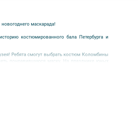
 новогоднего маскарада!
историю костюмированного бала Петербурга и
узея! Ребята смогут выбрать костюм Коломбины
адеть понравившуюся маску. На празднике юных
тельный рассказ о традициях и приметах Нового
ибо приобрести входной билет на месте у
 наличии свободных мест в группе
(о наличии
: 300 руб.