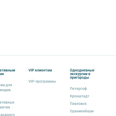
ативным
VIP клиентам
Однодневные
ам
экскурсии в
пригороды
VIP-программы
сии для
Петергоф
 индив.
Кронштадт
ативные
Павловск
иятия
Ораниенбаум
 водного