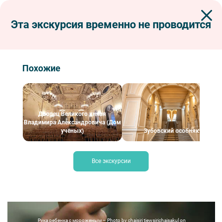
Эта экскурсия временно не проводится
Экскурсии по Петербургу
Сборные экскурсии для школьников в Санкт-Петербурге
Экскурсия на фабрику мороженого «Alpinetti» с безлимитной
дегустацией
Похожие
Экскурсия на фабрику мороженого
«Alpinetti» с безлимитной дегустацией
Дворец Великого князя
Владимира Александровича (Дом
учёных)
Зубовский особняк
Все экскурсии
Рука ребенка с мороженым – Photo by chaisiri tiewsirichaisakul on