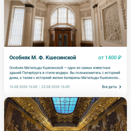
Особняк М. Ф. Кшесинской
от 1400 ₽
Особняк Матильды Кшесинской — одно из самых известных
зданий Петербурга в стиле модерн. Вы познакомитесь с историей
дома, а также с историей жизни балерины Матильды Кшесинской.
Узнаете, какие отношения ее связывали с мужчинами дома
16.08.2026 16:00
Все даты
23.08.2026 16:00
Романовых, как складывалась артистическая карьера, какая
судьба ждала в эмиграции