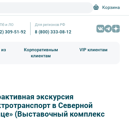
Корзина
Пб и ЛО
Для регионов РФ
12) 309-51-92
8 (800) 333-08-12
 из
Корпоративным
VIP клиентам
клиентам
школа)
чания учебного года
Абонементы на экскурсии
рактивная экскурсия
Трамваи – Фотобанк Лори / Сергей Афанасьев
тротранспорт в Северной
ице» (Выставочный комплекс