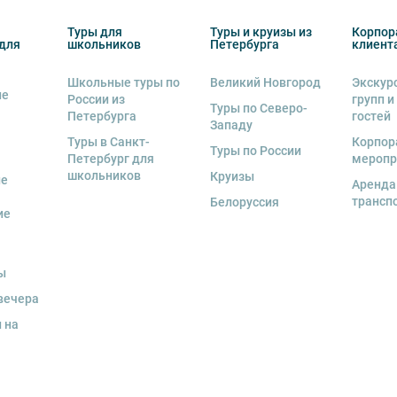
о возрастное ограничение 6+.
Туры для
Туры и круизы из
Корпор
для
школьников
Петербурга
клиент
курсии.
Школьные туры по
Великий Новгород
Экскур
рсии или отменить экскурсию полностью
ие
России из
групп и
деле “О компании”.
снегопадами, ливнями, наводнениями,
Туры по Северо-
Петербурга
гостей
рс-мажорными обстоятельствами; а также,
Западу
тиве экскурсионного объекта. В случае
Туры в Санкт-
Корпор
Туры по России
Петербург для
меропр
ются клиенту в полном объеме.
школьников
Круизы
ые
Аренда
енду аудиооборудование. Ответственность за
трансп
Белоруссия
курсионной программы возлагается на
ие
 экскурсант обязан возместить полную
ы
ожны изменения, так как некоторые
одства объекта.
вечера
 на