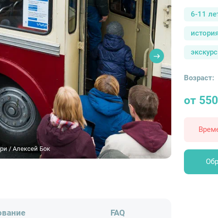
6-11 ле
истори
экскурс
Возраст:
от 550
Врем
ри / Алексей Бок
Обр
ование
FAQ