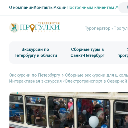
О компании
Контакты
Акции
Постоянным клиентам
Туроператор «Прогул
Экскурсии по
Сборные туры в
Петербургу и области
Санкт-Петербург
прог
Туры в Санкт-Петербург на выходные
Классические экскурсии
Школьные туры по России из Петербурга
Экскурсии для групп и индив. гостей
Загородные экскурсии
Музеи и общественные учреждения
Туры в Санкт-Петербург на 2 дня
Туры в Санкт-Петербург для школьни
П
Экскурсии по Петербургу
Сборные экскурсии для школь
Интерактивная экскурсия «Электротранспорт в Северной