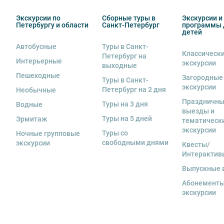
6. В авторских интерьерных экскурсиях предусмотрен
Экскурсии по
Сборные туры в
Экскурсии и
Петербургу и области
Санкт-Петербург
программы 
7. Пожалуйста, не опаздывайте к моменту начала экс
детей
Автобусные
Туры в Санкт-
8. Турфирма имеет право изменить программу экску
Классическ
Петербург на
Вы также можете ближе познакомиться с нами
в раз
в связи с неблагоприятными погодными условиями: 
Интерьерные
экскурсии
выходные
низкими или высокими температурами и прочими фо
Пешеходные
Загородные
если экскурсионная программа отменяется по инициа
Туры в Санкт-
экскурсии
Петербург на 2 дня
Необычные
отмены экскурсии все денежные средства возвраща
Праздничн
Туры на 3 дня
Водные
9. На ряд экскурсий туроператор предоставляет в ар
выезды и
Туры на 5 дней
сохранность оборудования во время проведения экс
Эрмитаж
тематическ
экскурсанта. В случае утери или порчи оборудования
экскурсии
Туры со
Ночные групповые
стоимость комплекта в размере 5500 руб. 00 коп.
свободными днями
экскурсии
Квесты/
Интерактив
Внимание! В составе экскурсионного маршрута возм
интерьеры могут быть недоступны по решению руков
Выпускные 
Абонементы
экскурсии