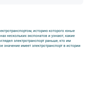
лектротранспортом, историю которого юные
онах нескольких экспонатов и узнают, какие
ыглядел электротранспорт раньше, кто им
ое значение имеет электротранспорт в истории
ие взрослого.