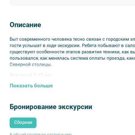
Описание
Быт современного человека тесно связан с городским э
гости услышат в ходе экскурсии. Ребята побывают в сал
существуют особенности этапов развития техники, как в
пользовался, как менялась система оплаты проезда, как
Северной столицы.
Для детей 7-17 лет.
Показать больше
Внимание!
Де
тям до 14-ти лет обязательно сопровожден
Бронирование экскурсии
Сборная
В общей группе по расписанию