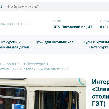
Адрес
Для С
ки», № РТО 011680
СПб, Лиговский пр., 47
8 (8
Экскурсии и
Туры для школьников
Туры и круизы
раммы для детей
Петербурга
ков
раздничные выезды и тематические экскурсии
Квесты/Интерактивы
Для 4 класса (Начальная 
Праздник окон
ников в Санкт-Петербурге
 столице» (Выставочный комплекс ГЭТ)
Инте
«Элек
стол
ГЭТ)