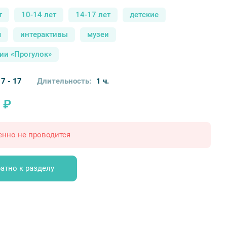
т
10-14 лет
14-17 лет
детские
я
интерактивы
музеи
ии «Прогулок»
7 - 17
Длительность:
1 ч.
 ₽
енно не проводится
атно к разделу