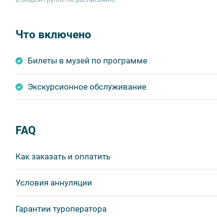
Что включено
Билеты в музей по программе
Экскурсионное обслуживание
FAQ
Как заказать и оплатить
1 шаг: отправить заявку.
Условия аннуляции
Забронировать места на экскурсию или тур вы може
Сроки аннуляций и штрафы по сборным турам
опред
Гарантии туроператора
- нажать кнопку «Забронировать» в описании экскурси