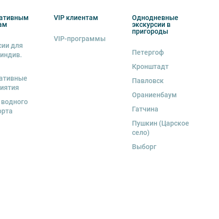
ативным
VIP клиентам
Однодневные
ам
экскурсии в
пригороды
VIP-программы
сии для
Петергоф
 индив.
Кронштадт
ативные
Павловск
иятия
Ораниенбаум
 водного
Гатчина
орта
Пушкин (Царское
село)
Выборг