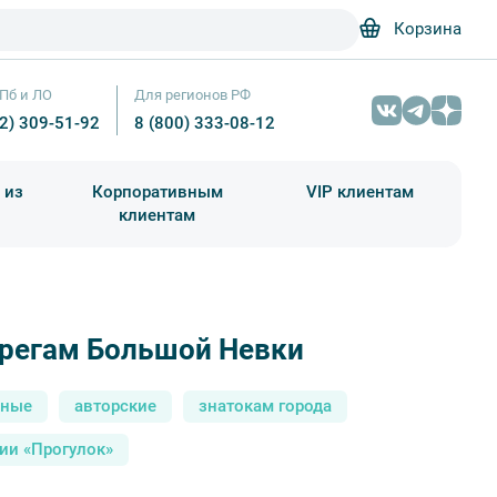
Корзина
Пб и ЛО
Для регионов РФ
12) 309-51-92
8 (800) 333-08-12
 из
Корпоративным
VIP клиентам
клиентам
школа)
чания учебного года
Абонементы на экскурсии
ерегам Большой Невки
сные
авторские
знатокам города
ии «Прогулок»