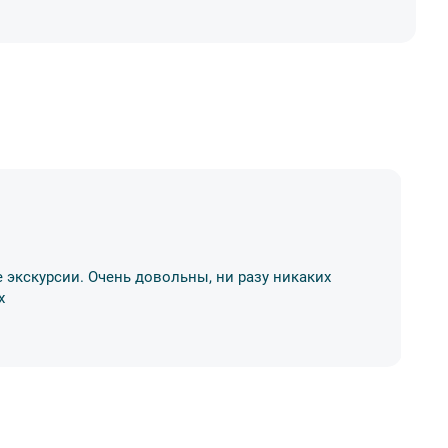
Д
 экскурсии. Очень довольны, ни разу никаких
Хо
х
р
11