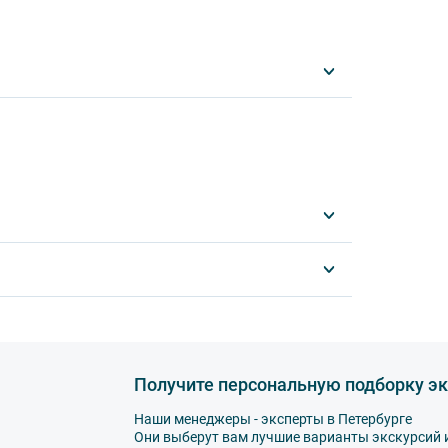
носить изменения в программу туристского
слуг. Время отъезда на экскурсии может
еспечение вашей безопасности и комфорта
луйста, ознакомьтесь с правилами,
комфортным и безопасным.
спорте запрещается:
ированной воды,
а,
Получите персональную подборку эк
Наши менеджеры - эксперты в Петербурге
Они выберут вам лучшие варианты экскурсий 