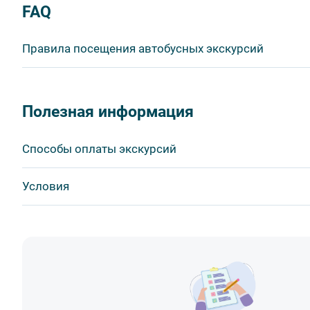
FAQ
Правила посещения автобусных экскурсий
ВНИМАНИЕ! Туроператор оставляет за собой право в
продукта без уменьшения общего объема и качества у
Полезная информация
быть изменено на более раннее или более позднее.
Важнейшим приоритетом в нашей работе является об
Способы оплаты экскурсий
в ходе проведения экскурсий и туров. Поэтому, пожа
соблюдение которых сделает ваш отдых приятным, 
Visa
Условия
1. Во время проведения автобусных экскурсий в тран
MasterCard
- употреблять пищу и напитки за исключением бутил
Сбербанк
- употреблять алкоголь,
Получайте билеты удаленно или в офисе
Наличными
- перемещаться по салону во время движения автобус
Оплата онлайн или в офисе
- провозить предметы, имеющие резкий запах,
Скидка по клубной карте
- провозить острые, колющие и режущие предметы,
Поддержка круглосуточно
- курить,
- мусорить.