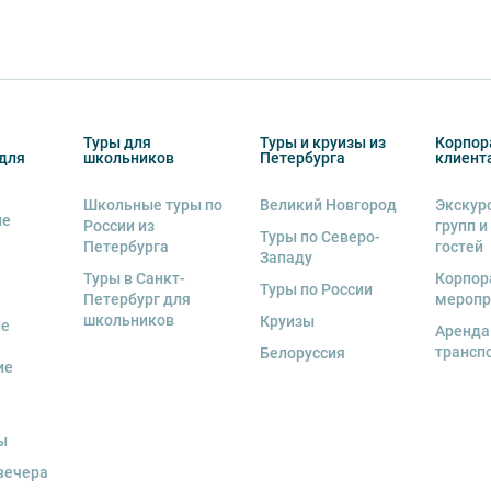
курсии.
урсии или отменить экскурсию полностью
снегопадами, ливнями, наводнениями,
рс-мажорными обстоятельствами; а также,
Туры для
Туры и круизы из
Корпор
для
школьников
Петербурга
клиент
тиве экскурсионного объекта. В случае
ются клиенту в полном объеме.
Школьные туры по
Великий Новгород
Экскур
ие
 человек
, представляется микроавтобус.
России из
групп и
Туры по Северо-
Петербурга
гостей
Западу
ренду аудиооборудование. Ответственность
Туры в Санкт-
Корпор
экскурсионной программы возлагается на
Туры по России
Петербург для
меропр
 экскурсант обязан возместить полную
школьников
Круизы
ые
Аренда
трансп
Белоруссия
ие
и для каждого участника необходимо
граничного паспорта
.
ы
вечера