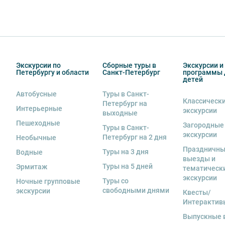
свободная рассадка во избежание недоразумений.
9. Пожалуйста, не опаздывайте к моменту начала экс
10. Турфирма имеет право изменить программу экск
в связи с неблагоприятными погодными условиями: 
низкими или высокими температурами и прочими фо
Экскурсии по
Сборные туры в
Экскурсии и
Петербургу и области
Санкт-Петербург
программы 
если экскурсионная программа отменяется по инициа
детей
отмены экскурсии все денежные средства возвраща
Автобусные
Туры в Санкт-
Классическ
11. Обращаем Ваше внимание, что
для групп менее 18
Петербург на
Интерьерные
экскурсии
выходные
12. На ряд экскурсий туроператор предоставляет в а
Пешеходные
Загородные
Туры в Санкт-
за сохранность оборудования во время проведения 
экскурсии
Петербург на 2 дня
Необычные
экскурсанта. В случае утери или порчи оборудования
Праздничн
Туры на 3 дня
Водные
стоимость комплекта в размере 5500 руб. 00 коп.
выезды и
Туры на 5 дней
Эрмитаж
тематическ
13. Для бронирования мест на заграничные экскурси
экскурсии
Туры со
предоставить ФИО, дату рождения, серию и номер за
Ночные групповые
свободными днями
экскурсии
Квесты/
Интерактив
Выпускные 