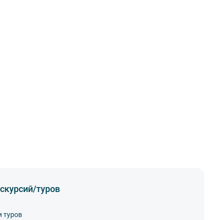
скурсий/туров
и туров