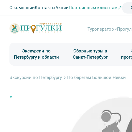
О компании
Контакты
Акции
Постоянным клиентам
Туроператор «Прогул
Экскурсии по
Сборные туры в
Петербургу и области
Санкт-Петербург
прог
Туры в Санкт-Петербург на выходные
Классические экскурсии
Школьные туры по России из Петербурга
Экскурсии для групп и индив. гостей
Загородные экскурсии
Музеи и общественные учреждения
Туры в Санкт-Петербург на 2 дня
Туры в Санкт-Петербург для школьни
П
Экскурсии по Петербургу
По берегам Большой Невки