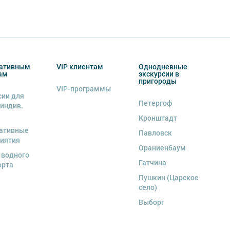
ативным
VIP клиентам
Однодневные
ам
экскурсии в
пригороды
VIP-программы
сии для
Петергоф
 индив.
Кронштадт
ативные
Павловск
иятия
Ораниенбаум
 водного
Гатчина
орта
Пушкин (Царское
село)
Выборг