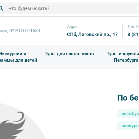
Адрес
Для С
ки», № РТО 011680
СПб, Лиговский пр., 47
8 (8
Экскурсии и
Туры для школьников
Туры и круизы
раммы для детей
Петербурга
ков
раздничные выезды и тематические экскурсии
Квесты/Интерактивы
Для 4 класса (Начальная 
Праздник окон
По б
автобу
экскурс