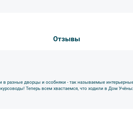
другу: не разговаривайте громко, не мешайте
ь от использования мобильных устройств
пристегнуть ремни безопасности и
тветственность за несоблюдение правил и
Отзывы
втобуса. В случае порчи автобусного
несёт экскурсант.
ов экскурсии несёт взрослый
бенку правила поведения на экскурсии.
и в разные дворцы и особняки - так называемые интерьерные
о возрастное ограничение
6+
. Данное
скурсоводы! Теперь всем хвастаемся, что ходили в Дом Учёны
тельно в сопровождении взрослых.
обусов, в связи с чем предусмотрена