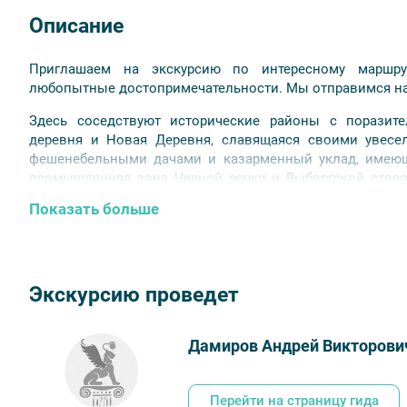
Описание
Приглашаем на экскурсию по интересному маршру
любопытные достопримечательности. Мы отправимся на 
Здесь соседствуют исторические районы с поразите
деревня и Новая Деревня, славящаяся своими увесе
фешенебельными дачами и казарменный уклад, имеющ
промышленная зона Черной речки и Выборгской сторо
научный центр Аптекарского острова.
Показать больше
На прогулке нам расскажут о том, где находилась «гроб
«Авроры». Мы узнаем о «Нобелевском городке», о т
испытать «ботанический восторг» и как на пустом м
старейший Сампсониевский собор, узнаем об истоках
Экскурсию проведет
располагался вокзал «игрушечной» Приморской железно
кинокартину о Шерлоке Холмсе.
Дамиров Андрей Викторови
Перейти на страницу гида