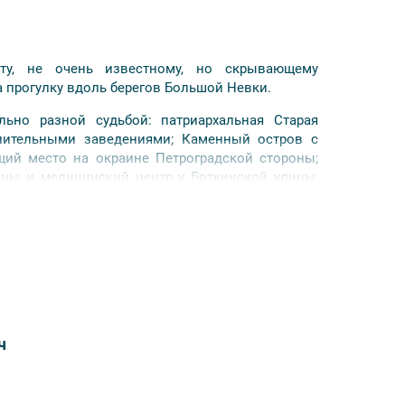
ту, не очень известному, но скрывающему
прогулку вдоль берегов Большой Невки.
льно разной судьбой: патриархальная Старая
лительными заведениями; Каменный остров с
ий место на окраине Петроградской стороны;
ны и медицинский центр у Боткинской улицы,
ница Гомера» и какова история имени знаменитой
ом, почему на «бриллиантовой вилле» можно
есте построить прибыльный курорт. Мы увидим
 российского автомобилестроения, о том, где
й дороги и как прорабская на стройке вошла в
ч