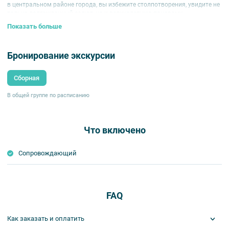
в центральном районе города, вы избежите столпотворения, увидите не
только долгожданный салют, но и великолепную панораму
исторического центра.
Показать больше
Программа проводится на нескольких крышах – с подробным
описанием каждого варианта вы можете ознакомиться ниже.
Бронирование экскурсии
Обратите внимание:
возможно изменение цен, точную стоимость и
наличие мест вы можете уточнить у наших менеджеров.
Сборная
В общей группе по расписанию
Что включено
Сопровождающий
FAQ
Как заказать и оплатить