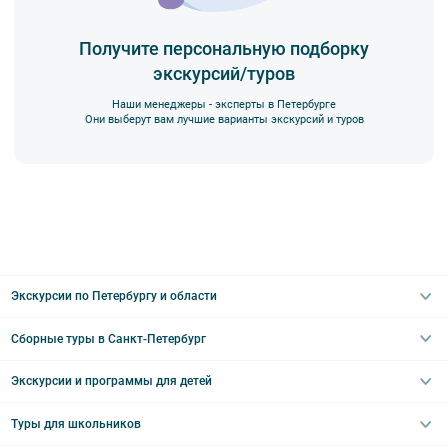
действует правило предварительной оплаты в течение 3-5 дней
с момента бронирования в зависимости от даты начала
Получите персональную подборку
экскурсии или тура. Уточняйте у специалистов.
экскурсий/туров
Наши менеджеры - эксперты в Петербурге
Они выберут вам лучшие варианты экскурсий и туров
Вы также можете ближе познакомиться с нами
в разделе “О
компании”.
Экскурсии по Петербургу и области
Сборные туры в Санкт-Петербург
Автобусные
Интерьерные
Экскурсии и программы для детей
Туры в Санкт-Петербург на выходные
Пешеходные
Туры в Санкт-Петербург на 2 дня
Туры для школьников
Необычные
Классические экскурсии