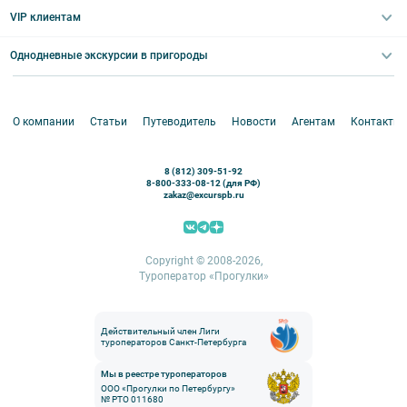
Выпускные вечера
Туры по Северо-Западу
VIP клиентам
Экскурсии для групп и индив. гостей
Абонементы на экскурсии
Туры по России
Корпоративные мероприятия
Однодневные экскурсии в пригороды
Круизы
VIP-программы
Аренда водного транспорта
Белоруссия
Петергоф
О компании
Статьи
Путеводитель
Новости
Агентам
Контакты
Кронштадт
Павловск
8 (812) 309-51-92
Ораниенбаум
8-800-333-08-12 (для РФ)
zakaz@excurspb.ru
Гатчина
Пушкин (Царское село)
Выборг
Copyright © 2008-2026,
Туроператор «Прогулки»
Действительный член Лиги
туроператоров Санкт-Петербурга
Мы в реестре туроператоров
ООО «Прогулки по Петербургу»
№ РТО 011680