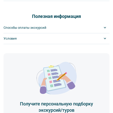
В пути следования — увлекательная викторина и традиционное
железнодорожное чаепитие.
16:15 — Прибытие ретропоезда на Витебский вокзал.
Полезная информация
Способы оплаты экскурсий
Условия
Visa
MasterCard
Сбербанк
Обязательна предоплата
Наличными
Получите персональную подборку
экскурсий/туров