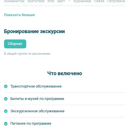
знаменитом обитателе этих мест – художнике Павле Петровиче
Чистякове. Мы посетим дом-музей художника и поговорим о его великих
учениках.
Показать больше
Рекомендуемый возраст детей — от 7 лет.
Для организованных групп возможно назначение дополнительных дат.
Бронирование экскурсии
Маршрут экскурсии:
Сборная
10:30 —
Сбор
группы на
Витебском вокзале.
Мы рассмотрим
Витебский вокзал с другой стороны: покажем вам его
В общей группе по расписанию
великолепие и архитектуру.
11:30 —
Отправление ретропоезда с Витебского вокзала
. В пути
экскурсовод расскажет об истории Царского Села, о людях,
которых вдохновлял этот город, ведь с ним связано так много
Что включено
известных фамилий.
12:15 —
Прибытие на ст. «Царское Село»
.
Получасовая
пешеходная прогулка по г. Пушкину
, по его
Транспортное обслуживание
маленьким и уютным улочкам. Вы узнаете его историю и,
конечно, посетите улицу, названную в честь Павла Чистякова.
Экскурсия по
Дому-музею П. П. Чистякова.
Билеты в музей по программе
14:30 — Получасовая прогулка до ст. «Царское Село». До вокзала
мы доберемся по другому маршруту: пройдем через
Софийский
Экскурсионное обслуживание
бульвар
, осмотрим
Московские ворота
и послушаем
увлекательный рассказ об истории здания Царскосельского
вокзала.
Питание по программе
15:30 — Отправление в Санкт-Петербург.