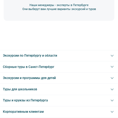
Наши менеджеры - эксперты в Петербурге
Они выберут вам лучшие варианты экскурсий и туров
Экскурсии по Петербургу и области
Сборные туры в Санкт-Петербург
Автобусные
Интерьерные
Экскурсии и программы для детей
Туры в Санкт-Петербург на выходные
Пешеходные
Туры в Санкт-Петербург на 2 дня
Туры для школьников
Необычные
Классические экскурсии
Туры на 3 дня
Водные
Загородные экскурсии
Туры и круизы из Петербурга
Туры на 5 дней
Школьные туры по России из Петербурга
Эрмитаж
Праздничные выезды и тематические экскурсии
Туры со свободными днями
Туры в Санкт-Петербург для школьников
Корпоративным клиентам
Ночные групповые экскурсии
Квесты/Интерактивы
Великий Новгород