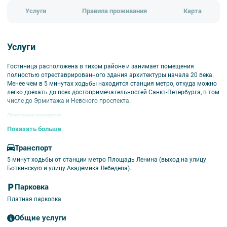
Услуги
Правила проживания
Карта
Услуги
Гостиница расположена в тихом районе и занимает помещения
полностью отреставрированного здания архитектуры начала 20 века.
Менее чем в 5 минутах ходьбы находится станция метро, ​​откуда можно
легко доехать до всех достопримечательностей Санкт-Петербурга, в том
числе до Эрмитажа и Невского проспекта.
Описание номеров
Показать больше
Стандартный
. Одно-, двухместные номера со всеми удобствами
небольшой площади или расположенные на мансарде. В каждом
Транспорт
номере: раздельные кровати, тумбочки, стол, стулья, спутниковое
телевидение, телефон. Ванная комната с душевой кабиной оснащена
5 минут ходьбы от станции метро Площадь Ленина (выход на улицу
современной импортной сантехникой, феном и принадлежностями для
Боткинскую и улицу Академика Лебедева).
ванной комнаты.
Парковка
Супериор
. Одно-, двухместные номера со всеми удобствами. В каждом
номере: раздельные кровати или одна большая, тумбочки, стол, стулья,
Платная парковка
шкаф, спутниковое телевидение, телефон, холодильник. Ванная комната
с душевой кабиной оснащена современной импортной сантехникой,
Общие услуги
феном и принадлежностями для ванной комнаты.