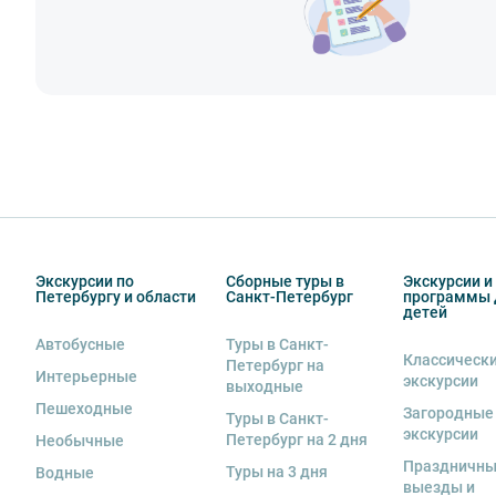
Внимание! Наличие мест на экскурсию подтверждает
предложения туроператора действует правило предва
момента бронирования в зависимости от даты начала
специалистов.
Вы также можете ближе познакомиться с нами
в раз
Экскурсии по
Сборные туры в
Экскурсии и
Петербургу и области
Санкт-Петербург
программы 
детей
Автобусные
Туры в Санкт-
Классическ
Петербург на
Интерьерные
экскурсии
выходные
Пешеходные
Загородные
Туры в Санкт-
экскурсии
Петербург на 2 дня
Необычные
Праздничн
Туры на 3 дня
Водные
выезды и