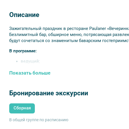
Описание
Зажигательный праздник в ресторане Paulaner «Вечеринк
Безлимитный бар, обширное меню, потрясающая развлека
будут сочетаться со знаменитым баварским гостеприимс
В программе:
ведущий;
DJ;
Показать больше
аниматоры;
музыкальная группа;
фотограф.
Бронирование экскурсии
Начало программы:
22:00.
Окончание программы:
02:00.
Сборная
МЕНЮ
В общей группе по расписанию
Безлимитный бар: