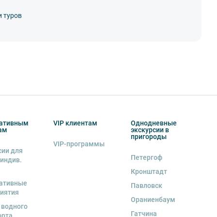
и туров
ативным
VIP клиентам
Однодневные
ам
экскурсии в
пригороды
VIP-программы
сии для
Петергоф
 индив.
Кронштадт
ативные
Павловск
иятия
Ораниенбаум
 водного
Гатчина
орта