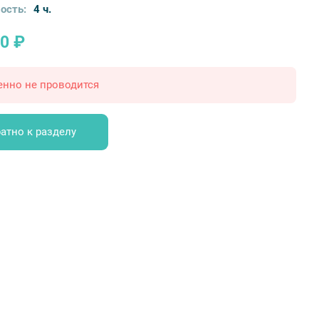
ость:
4 ч.
0 ₽
енно не проводится
атно к разделу