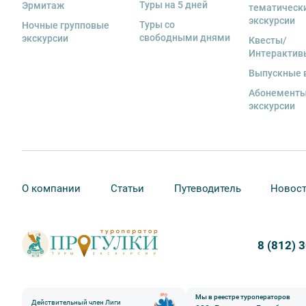
Туры на 5 дней
Эрмитаж
тематическ
экскурсии
Туры со
Ночные групповые
свободными днями
экскурсии
Квесты/
Интерактив
Выпускные 
Абонементы
экскурсии
О компании
Статьи
Путеводитель
Новос
8 (812) 
Мы в реестре туроператоров
Действительный член Лиги