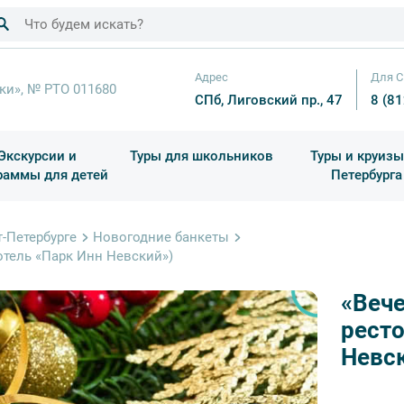
Адрес
Для С
ки», № РТО 011680
СПб, Лиговский пр., 47
8 (8
Экскурсии и
Туры для школьников
Туры и круизы
раммы для детей
Петербурга
ков
раздничные выезды и тематические экскурсии
Квесты/Интерактивы
Для 4 класса (Начальная 
Праздник окон
-Петербурге
Новогодние банкеты
(отель «Парк Инн Невский»)
«Вече
ресто
Невс