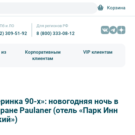
Корзина
Пб и ЛО
Для регионов РФ
12) 309-51-92
8 (800) 333-08-12
 из
Корпоративным
VIP клиентам
клиентам
школа)
чания учебного года
Абонементы на экскурсии
ринка 90-х»: новогодняя ночь в
Новогодние подарки – Фотобанк Лори / Photojuli
ране Paulaner (отель «Парк Инн
кий»)