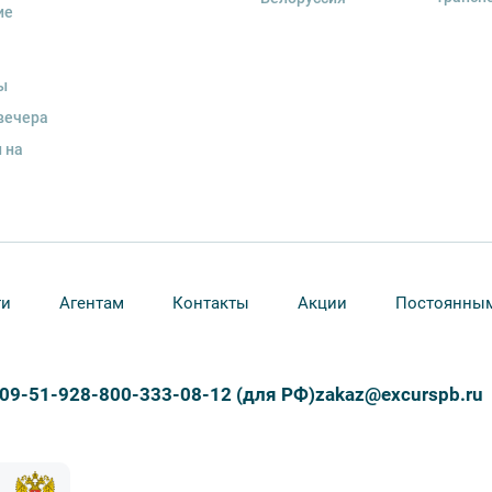
ие
ы
вечера
 на
ти
Агентам
Контакты
Акции
Постоянным
309-51-92
8-800-333-08-12 (для РФ)
zakaz@excurspb.ru