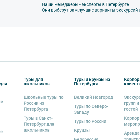
Наши менеджеры - эксперты в Петербурге
ся только специалистом компании. На все
Они выберут вам лучшие варианты экскурсий 
рительной оплаты в течение 3-5 дней с
 экскурсии или тура. Уточняйте у
деле “О компании”.
Туры для
Туры и круизы из
Корпор
для
школьников
Петербурга
клиент
Школьные туры по
Великий Новгород
Экскур
ие
России из
групп и
Туры по Северо-
Петербурга
гостей
Западу
Туры в Санкт-
Корпор
Туры по России
Петербург для
меропр
школьников
Круизы
ые
Аренда
трансп
Белоруссия