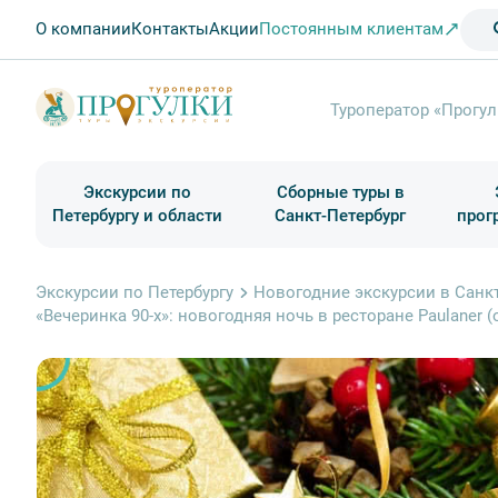
О компании
Контакты
Акции
Постоянным клиентам
Туроператор «Прогул
Экскурсии по
Сборные туры в
Петербургу и области
Санкт-Петербург
прог
Туры в Санкт-Петербург на выходные
Классические экскурсии
Школьные туры по России из Петербурга
Экскурсии для групп и индив. гостей
Загородные экскурсии
Музеи и общественные учреждения
Туры в Санкт-Петербург на 2 дня
Туры в Санкт-Петербург для школьни
П
Экскурсии по Петербургу
Новогодние экскурсии в Санкт
«Вечеринка 90-х»: новогодняя ночь в ресторане Paulaner 