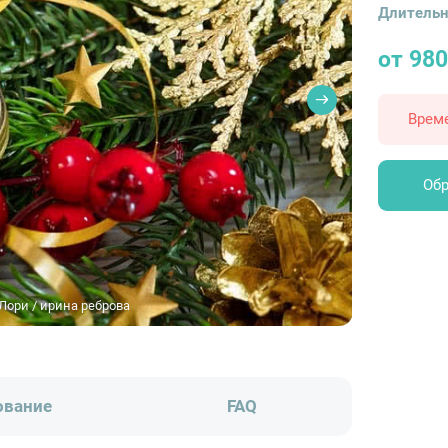
Длительн
от 980
Врем
Обр
Лори / ирина реброва
ование
FAQ