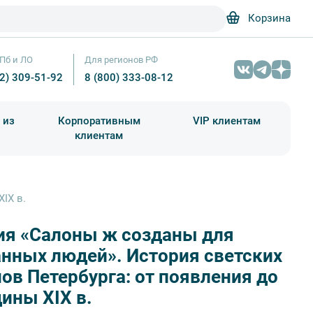
Корзина
Пб и ЛО
Для регионов РФ
12) 309-51-92
8 (800) 333-08-12
 из
Корпоративным
VIP клиентам
клиентам
школа)
чания учебного года
Абонементы на экскурсии
IX в.
ия «Салоны ж созданы для
Неизвестный художник
нных людей». История светских
ов Петербурга: от появления до
ины XIX в.