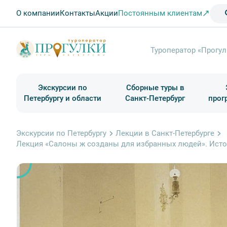
О компании
Контакты
Акции
Постоянным клиентам
Туроператор «Прогул
Экскурсии по
Сборные туры в
Петербургу и области
Санкт-Петербург
прог
Туры в Санкт-Петербург на выходные
Классические экскурсии
Школьные туры по России из Петербурга
Экскурсии для групп и индив. гостей
Загородные экскурсии
Музеи и общественные учреждения
Туры в Санкт-Петербург на 2 дня
Туры в Санкт-Петербург для школьни
П
Экскурсии по Петербургу
Лекции в Санкт-Петербурге
Лекция «Салоны ж созданы для избранных людей». Истори