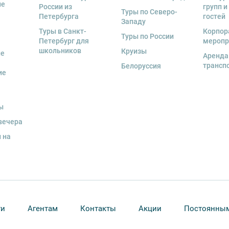
ие
России из
групп и
 экскурсант обязан возместить полную
Туры по Северо-
Петербурга
гостей
Западу
Туры в Санкт-
Корпор
Туры по России
ожны изменения, так как некоторые
Петербург для
меропр
одства объекта.
школьников
Круизы
ые
Аренда
трансп
Белоруссия
ие
ы
вечера
 на
ти
Агентам
Контакты
Акции
Постоянным