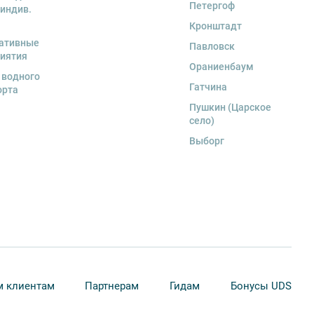
Петергоф
 индив.
Кронштадт
ативные
Павловск
иятия
Ораниенбаум
 водного
Гатчина
орта
Пушкин (Царское
село)
Выборг
 клиентам
Партнерам
Гидам
Бонусы UDS