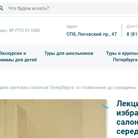
Адрес
Для С
ки», № РТО 011680
СПб, Лиговский пр., 47
8 (8
Экскурсии и
Туры для школьников
Туры и круизы
раммы для детей
Петербурга
ков
раздничные выезды и тематические экскурсии
Квесты/Интерактивы
Для 4 класса (Начальная 
Праздник окон
я светских салонов Петербурга: от появления до середины X
Лекц
избра
салон
серед