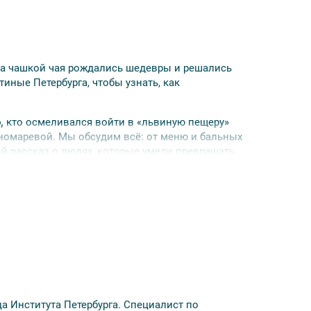
 за чашкой чая рождались шедевры и решались
иные Петербурга, чтобы узнать, как
,
кто осмеливался войти в «львиную пещеру»
номаревой. Мы обсудим всё: от меню и бальных
ой рассказ о людях, которые умели превращать
экскурсии — не позднее чем за 5 дней до
а Института Петербурга. Специалист по