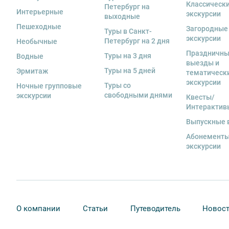
Классическ
Петербург на
экскурсанта. В случае утери или порчи оборудования
Интерьерные
экскурсии
выходные
стоимость комплекта в размере 5500 руб. 00 коп.
Пешеходные
Загородные
Туры в Санкт-
экскурсии
Внимание! В составе экскурсионного маршрута возм
Петербург на 2 дня
Необычные
интерьеры могут быть недоступны по решению руков
Праздничн
Туры на 3 дня
Водные
выезды и
Туры на 5 дней
Эрмитаж
тематическ
экскурсии
Туры со
Ночные групповые
свободными днями
экскурсии
Квесты/
Интерактив
Выпускные 
Абонементы
экскурсии
О компании
Статьи
Путеводитель
Новос