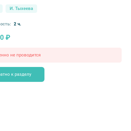
И. Тыхеева
ость:
2 ч.
0 ₽
енно не проводится
атно к разделу