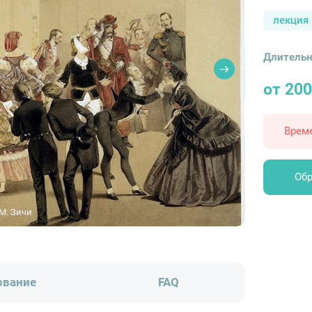
лекция
Длительн
от 200
Врем
Обр
М. Зичи
ование
FAQ