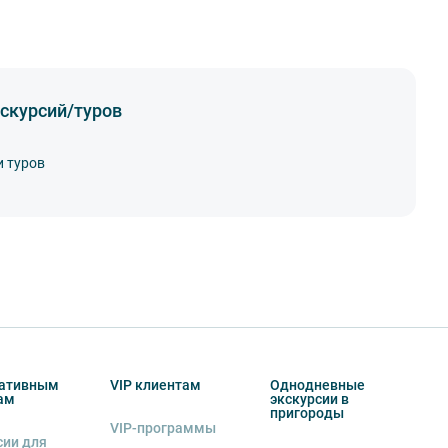
скурсий/туров
и туров
ативным
VIP клиентам
Однодневные
ам
экскурсии в
пригороды
VIP-программы
сии для