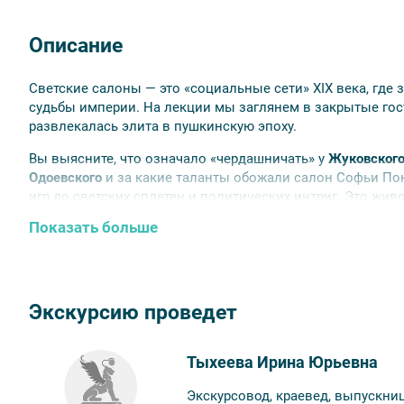
Описание
Светские салоны — это «социальные сети» XIX века, где
судьбы империи. На лекции мы заглянем в закрытые гост
развлекалась элита в пушкинскую эпоху.
Вы выясните, что означало «чердашничать» у
Жуковского
Одоевского
и за какие таланты обожали салон Софьи По
игр до светских сплетен и политических интриг. Это жив
обычный вечер в искусство.
Показать больше
Обратите внимание:
срок аннуляции билетов для данной 
мероприятия.
Экскурсию проведет
Тыхеева Ирина Юрьевна
Экскурсовод, краевед, выпускниц