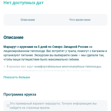
Нет доступных дат
Описание
Что включено
Описание
Маршрут с круизами на 5 дней по Северо-Западной России
на
лицензированном теплоходе. Вас встретят у трапа, помогут с багажом и
организуют питание. Экскурсии вы выбираете сами — мы сделали так,
чтобы ваше путешествие было максимально гибким.
✨ В круизах вас ждут
комфортабельные многопалубные теплоходы,
оснащенные
современным оборудованием.
Вас ждет уютная
атмосфера, разнообразная экскурсионная и развлекательная
Показать больше
программа, чтобы ваше путешествие было незабываемым и приятным.
Главные точки путешествия
Программа круиза
Мандроги
— это необычный туристический комплекс,
возродивший старинную деревню с красивыми деревянными
Это примерный вариант маршрута. Точную информацию вы
домами в русском стиле.
найдете на странице круиза.