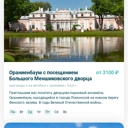
Ораниенбаум с посещением
от 3100 ₽
Большого Меншиковского дворца
пригороды
на автобусе
групповая
6-6,5 ч.
Приглашаем вас посетить дворцово-парковый ансамбль
Ораниенбаум, находящийся в городе Ломоносов на южном берегу
Финского залива. В годы Великой Отечественной войны
Ораниенбаум пострадал в значительно меньшей степени, чем
Пн
Вт
Ср
Чт
Пт
Сб
Вс
другие пригороды Петербурга и сохранил свою историческую
подлинность.