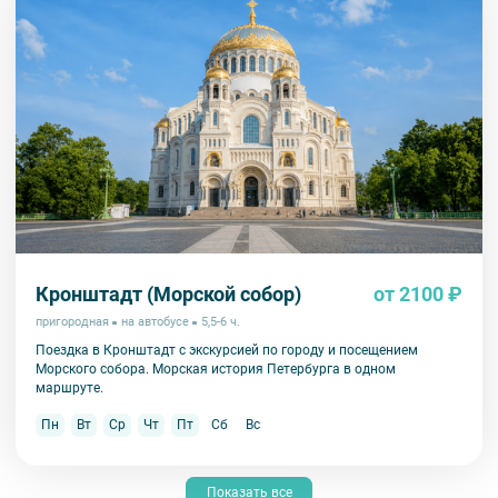
Кронштадт (Морской собор)
от 2100 ₽
пригородная
на автобусе
5,5-6 ч.
Поездка в Кронштадт с экскурсией по городу и посещением
Морского собора. Морская история Петербурга в одном
маршруте.
Пн
Вт
Ср
Чт
Пт
Сб
Вс
Показать все