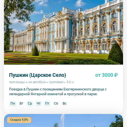
комплекта в размере 5500 руб. 00 коп.
Пушкин (Царское Село)
от 3000 ₽
пригороды
на автобусе
групповая
5-6 ч.
Поездка в Пушкин с посещением Екатерининского дворца с
легендарной Янтарной комнатой и прогулкой в парке.
Пн
Вт
Ср
Чт
Пт
Сб
Вс
Скидка 9,8%