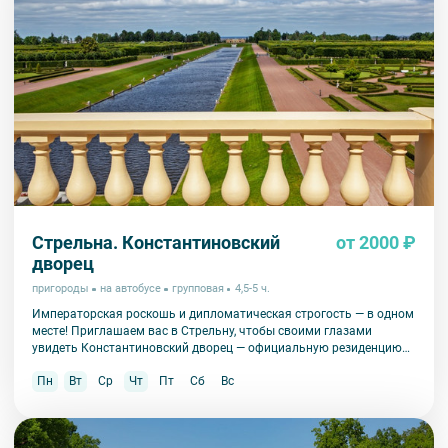
Стрельна. Константиновский
от 2000 ₽
дворец
пригороды
на автобусе
групповая
4,5-5 ч.
Императорская роскошь и дипломатическая строгость — в одном
месте! Приглашаем вас в Стрельну, чтобы своими глазами
увидеть Константиновский дворец — официальную резиденцию
президента России и уникальный памятник архитектуры.
Пн
Вт
Ср
Чт
Пт
Сб
Вс