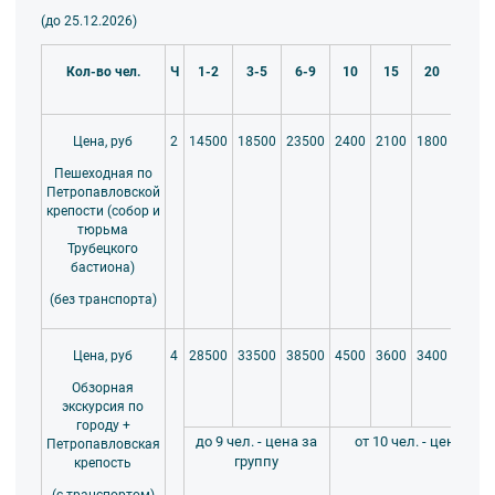
плату.
(до 25.12.2026)
Тип экскурсии
— пешеходная / интерьерная
Кол-во чел.
Ч
1-2
3-5
6-9
10
15
20
25
14500
18500
23500
2400
2100
1800
1700
Цена, руб
2
Обратите внимание:
Пешеходная по
На территории крепости ветрено (близость Невы),
Петропавловской
рекомендуем брать одежду с защитой от ветра.
крепости (собор и
тюрьма
Трубецкого
Программа включает посещение действующих
бастиона)
музейных объектов, требуется соблюдение
правил тишины в соборе.
(без транспорта)
Каждый день в полдень с Нарышкина бастиона
28500
33500
38500
4500
3600
3400
3000
Цена, руб
4
крепости производится традиционный выстрел
Обзорная
сигнальной пушки — мы можем подстроить
экскурсия по
маршрут так, чтобы вы увидели это событие.
городу +
до 9 чел. - цена за
от 10 чел. - цена на
Петропавловская
группу
крепость
Принимаем наличные, карты, переводы по QR-коду и