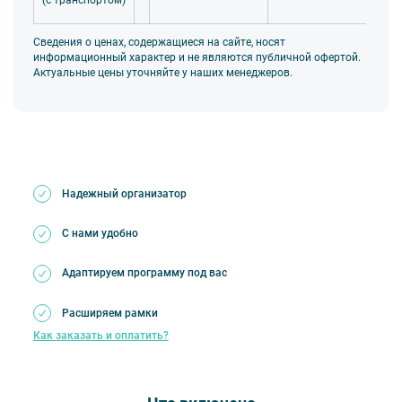
(с транспортом)
счета. Документы отправим через ЭДО (Диадок,
СБИС). Оплата только после составления договора.
Сведения о ценах, содержащиеся на сайте, носят
информационный характер и не являются публичной офертой.
Актуальные цены уточняйте у наших менеджеров.
Надежный организатор
С нами удобно
Адаптируем программу под вас
Расширяем рамки
Как заказать и оплатить?