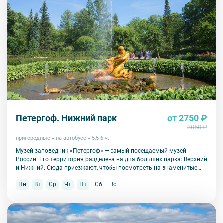
Петергоф. Нижний парк
от 2750 ₽
3050 ₽
пригородные
на автобусе
5,5-6 ч.
Музей-заповедник «Петергоф» — самый посещаемый музей
России. Его территория разделена на два больших парка: Верхний
и Нижний. Сюда приезжают, чтобы посмотреть на знаменитые
фонтаны, их здесь больше 150!
Пн
Вт
Ср
Чт
Пт
Сб
Вс