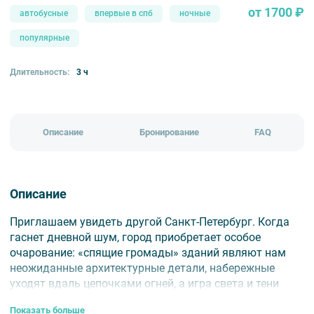
от 1700 ₽
автобусные
впервые в спб
ночные
популярные
Длительность:
3 ч
Описание
Бронирование
FAQ
Описание
Приглашаем увидеть другой Санкт-Петербург. Когда
гаснет дневной шум, город приобретает особое
очарование: «спящие громады» зданий являют нам
неожиданные архитектурные детали, набережные
уходят вдаль цепочками огней, а игра света и тени
подчеркивает красоту парадных ансамблей.
Показать больше