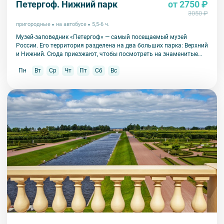
Петергоф. Нижний парк
от 2750 ₽
3050 ₽
пригородные
на автобусе
5,5-6 ч.
Музей-заповедник «Петергоф» — самый посещаемый музей
России. Его территория разделена на два больших парка: Верхний
и Нижний. Сюда приезжают, чтобы посмотреть на знаменитые
фонтаны, их здесь больше 150!
Пн
Вт
Ср
Чт
Пт
Сб
Вс