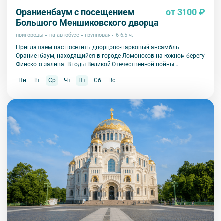
Ораниенбаум с посещением
от 3100 ₽
Большого Меншиковского дворца
пригороды
на автобусе
групповая
6-6,5 ч.
Приглашаем вас посетить дворцово-парковый ансамбль
Ораниенбаум, находящийся в городе Ломоносов на южном берегу
Финского залива. В годы Великой Отечественной войны
Ораниенбаум пострадал в значительно меньшей степени, чем
Пн
Вт
Ср
Чт
Пт
Сб
Вс
другие пригороды Петербурга и сохранил свою историческую
подлинность.