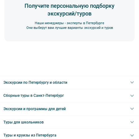
Получите персональную подборку
экскурсий/туров
Наши менеджеры - эксперты в Петербурге
Они выберут вам лучшие варианты экскурсий и туров
Экскурсии по Петербургу и области
Сборные туры в Санкт-Петербург
Автобусные
Интерьерные
Экскурсии и программы для детей
Туры в Санкт-Петербург на выходные
Пешеходные
Туры в Санкт-Петербург на 2 дня
Туры для школьников
Необычные
Классические экскурсии
Туры на 3 дня
Водные
Загородные экскурсии
Туры и круизы из Петербурга
Туры на 5 дней