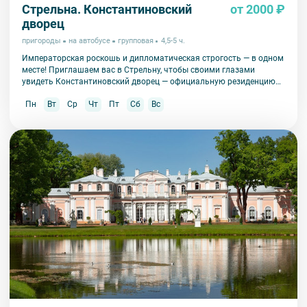
Стрельна. Константиновский
от 2000 ₽
дворец
пригороды
на автобусе
групповая
4,5-5 ч.
Императорская роскошь и дипломатическая строгость — в одном
месте! Приглашаем вас в Стрельну, чтобы своими глазами
увидеть Константиновский дворец — официальную резиденцию
президента России и уникальный памятник архитектуры.
Пн
Вт
Ср
Чт
Пт
Сб
Вс