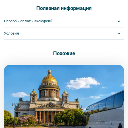
изменения в программу туристского продукта без уменьшения
общего объема и качества услуг. Время отъезда на экскурсии
Полезная информация
может быть изменено на более раннее или более позднее.
Важнейшим приоритетом в нашей работе является обеспечение
Способы оплаты экскурсий
вашей безопасности и комфорта в ходе проведения экскурсий и
туров. Поэтому, пожалуйста, ознакомьтесь с правилами,
Условия
Visa
соблюдение которых сделает ваш отдых приятным, комфортным
MasterCard
и безопасным.
Сбербанк
Билеты выкупаются заранее
1. Во время проведения автобусных экскурсий в транспорте
Наличными
Похожие
запрещается:
- употреблять пищу и напитки за исключением бутилированной
воды,
- употреблять алкоголь,
- перемещаться по салону во время движения автобуса,
- провозить предметы, имеющие резкий запах,
- провозить острые, колющие и режущие предметы,
- курить,
- мусорить.
2. Пожалуйста, будьте вежливы по отношению друг к другу:
не разговаривайте громко, не мешайте другим пассажирам и, по
возможности, воздержитесь от использования мобильных
устройств во время экскурсии.
3. Перед началом движения экскурсанту необходимо
пристегнуть ремни безопасности и не расстегивать их до полной