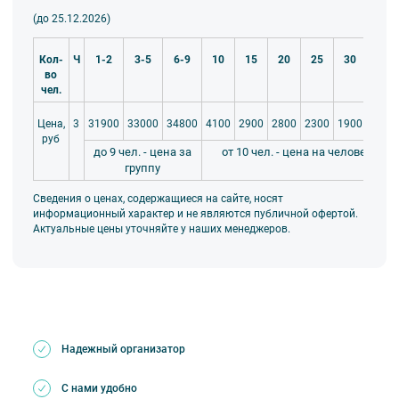
(до 25.12.2026)
Кол-
Ч
1-2
3-5
6-9
10
15
20
25
30
35
во
чел.
31900
33000
34800
4100
2900
2800
2300
1900
1700
Цена,
3
руб
до 9 чел. - цена за
от 10 чел. - цена на человека
группу
Сведения о ценах, содержащиеся на сайте, носят
информационный характер и не являются публичной офертой.
Актуальные цены уточняйте у наших менеджеров.
Надежный организатор
С нами удобно