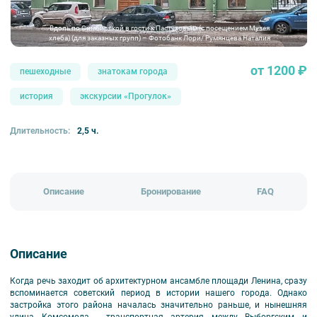
Вдоль по Симбирской в гости к Пастуховым (с посещением Музея
хлеба) (для заказных групп) – Фотобанк Лори/ Румянцева Наталия
от 1200 ₽
пешеходные
знатокам города
история
экскурсии «Прогулок»
Длительность:
2,5 ч.
Описание
Бронирование
FAQ
Описание
Когда речь заходит об архитектурном ансамбле площади Ленина, сразу
вспоминается советский период в истории нашего города. Однако
застройка этого района началась значительно раньше, и нынешняя
улица Комсомола - транспортная артерия между Выборгским и