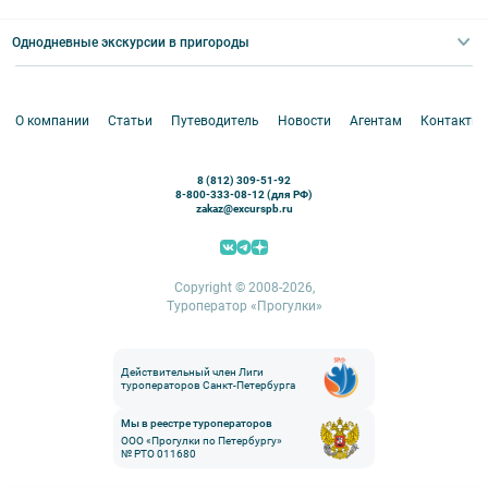
Экскурсии для групп и индив. гостей
Абонементы на экскурсии
Туры по России
Корпоративные мероприятия
Однодневные экскурсии в пригороды
Круизы
VIP-программы
Аренда водного транспорта
Белоруссия
Петергоф
О компании
Статьи
Путеводитель
Новости
Агентам
Контакты
Кронштадт
Павловск
8 (812) 309-51-92
Ораниенбаум
8-800-333-08-12 (для РФ)
zakaz@excurspb.ru
Гатчина
Пушкин (Царское село)
Выборг
Copyright © 2008-2026,
Туроператор «Прогулки»
Действительный член Лиги
туроператоров Санкт-Петербурга
Мы в реестре туроператоров
ООО «Прогулки по Петербургу»
№ РТО 011680