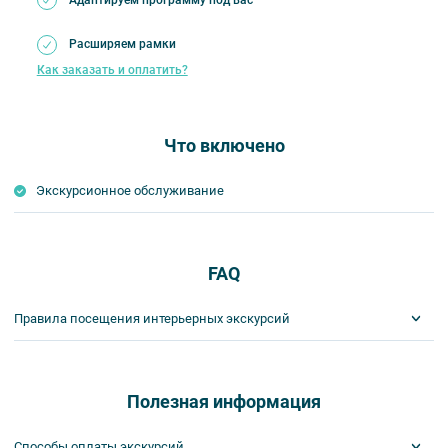
Расширяем рамки
Как заказать и оплатить?
Что включено
Экскурсионное обслуживание
FAQ
Правила посещения интерьерных экскурсий
Важнейшим приоритетом в нашей работе является обеспечение
вашей безопасности и комфорта в ходе проведения экскурсий и
туров. Поэтому, пожалуйста, ознакомьтесь с правилами,
Полезная информация
соблюдение которых сделает ваш отдых приятным, комфортным
и безопасным.
Способы оплаты экскурсий