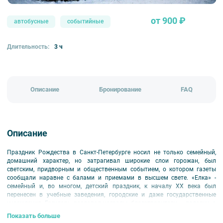
от 900 ₽
автобусные
событийные
Длительность:
3 ч
Описание
Бронирование
FAQ
Описание
Праздник Рождества в Санкт-Петербурге носил не только семейный,
домашний характер, но затрагивал широкие слои горожан, был
светским, придворным и общественным событием, о котором газеты
сообщали наравне с балами и приемами в высшем свете. «Елка» -
семейный и, во многом, детский праздник, к началу ХХ века был
перенесен в учебные заведения, городские и даже государственные
учреждения. Государь раздавал награды, благотворители – подарки, а
родные готовили сюрпризы. Накануне по всему городу продавали ёлки,
Показать больше
и магазины были полны покупателей. Это было время, когда