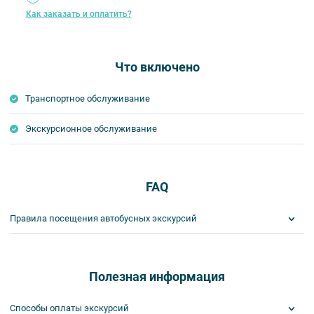
Как заказать и оплатить?
Что включено
Транспортное обслуживание
Экскурсионное обслуживание
FAQ
Правила посещения автобусных экскурсий
ВНИМАНИЕ! Туроператор оставляет за собой право вносить
изменения в программу туристского продукта без уменьшения
общего объема и качества услуг. Время отъезда на экскурсии
Полезная информация
может быть изменено на более раннее или более позднее.
Важнейшим приоритетом в нашей работе является обеспечение
Способы оплаты экскурсий