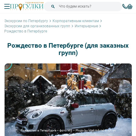
Экскурсии по Петербургу
Корпоративным клиентам
Экскурсии для организованных групп
Интерьерные
Рождество в Петербурге
Рождество в Петербурге (для заказных
групп)
Рождество в Петербурге – фото №5 – Photo by Vitali Adutskevich on
Unsplash