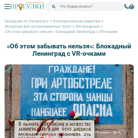
Экскурсии по Петербургу
Корпоративным клиентам
Экскурсии для организованных групп
Интерьерные
«Об этом забывать нельзя»: Блокадный Ленинград с VR-очками
«Об этом забывать нельзя»: Блокадный
Ленинград с VR-очками
«Об этом забывать нельзя»: Блокадный Ленинград с VR-очками – фото
№2 – Фотобанк Лори