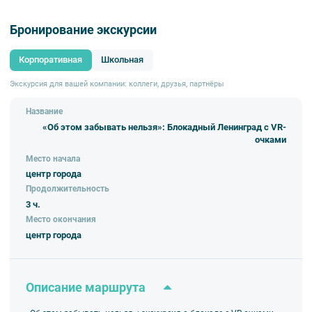
войны, и о том, что герои – обычные люди, которых поддерживала
великая любовь к своей стране и вера в лучшее будущее.
Бронирование экскурсии
Корпоративная
Школьная
Экскурсия для вашей компании: коллеги, друзья, партнёры
Название
«Об этом забывать нельзя»: Блокадный Ленинград с VR-
очками
Место начала
центр города
Продолжительность
3 ч.
Место окончания
центр города
Описание маршрута