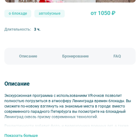
от 1050 ₽
о блокаде
автобусные
Длительность:
3 ч.
Описание
Бронирование
FAQ
Описание
Экскурсионная программа с использованием VR-очков позволит
полностью погрузиться в атмосферу Ленинграда времен блокады. Вы
сможете по-новому взглянуть на знакомые места в городе: вместо
современного парадного Петербурга вы посмотрите на блокадный
Ленинград сквозь призму современных технологий.
Реалистичности добавит фото- и видеохроника военных лет, а также
рассказ о героических судьбах детей и взрослых осажденного города.
Показать больше
Поговорим и о том, как трудно было восстановить Ленинград после