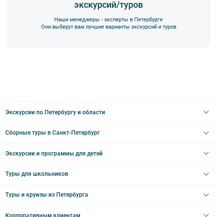
экскурсий/туров
Наши менеджеры - эксперты в Петербурге
Они выберут вам лучшие варианты экскурсий и туров
Вы также можете ближе познакомиться с нами
в разделе “О
компании”.
Экскурсии по Петербургу и области
Сборные туры в Санкт-Петербург
Автобусные
Интерьерные
Экскурсии и программы для детей
Туры в Санкт-Петербург на выходные
Пешеходные
Туры в Санкт-Петербург на 2 дня
Туры для школьников
Необычные
Классические экскурсии
Туры на 3 дня
Водные
Загородные экскурсии
Туры и круизы из Петербурга
Туры на 5 дней
Школьные туры по России из Петербурга
Эрмитаж
Праздничные выезды и тематические экскурсии
Туры со свободными днями
Туры в Санкт-Петербург для школьников
Корпоративным клиентам