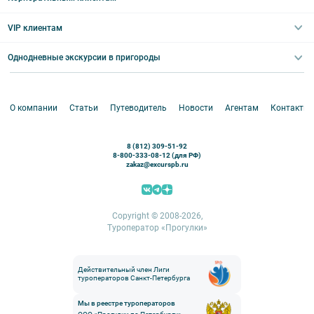
Ночные групповые экскурсии
Квесты/Интерактивы
Великий Новгород
Выпускные вечера
Туры по Северо-Западу
VIP клиентам
Экскурсии для групп и индив. гостей
Абонементы на экскурсии
Туры по России
Корпоративные мероприятия
Однодневные экскурсии в пригороды
Круизы
VIP-программы
Аренда водного транспорта
Белоруссия
Петергоф
О компании
Статьи
Путеводитель
Новости
Агентам
Контакты
Кронштадт
Павловск
8 (812) 309-51-92
Ораниенбаум
8-800-333-08-12 (для РФ)
zakaz@excurspb.ru
Гатчина
Пушкин (Царское село)
Выборг
Copyright © 2008-2026,
Туроператор «Прогулки»
Действительный член Лиги
туроператоров Санкт-Петербурга
Мы в реестре туроператоров