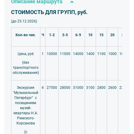
Описание маршрута
СТОИМОСТЬ ДЛЯ ГРУПП, руб.
(до 25.12.2026)
Кол-во чел.
Ч
1-2
3-5
6-9
10
15
20
25
10000
11000
14000
1400
1100
1000
1000
9
Цена, руб
1
(без
транспортного
обслуживания)
27500
28000
31000
3100
2800
2600
2200
2
Экскурсия
4
"
Музыкальный
Петербург"
с
посещением
музей-
квартиры Н.А.
Римского-
Корсакова
(с