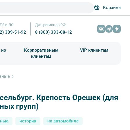
Корзина
Пб и ЛО
Для регионов РФ
12) 309-51-92
8 (800) 333-08-12
 из
Корпоративным
VIP клиентам
клиентам
школа)
чания учебного года
Абонементы на экскурсии
ивные
ельбург. Крепость Орешек (для
Шлиссельбург (Крепость Орешек) — фото № 4 — Фотобанк Лори
ных групп)
сные
история
на автомобиле