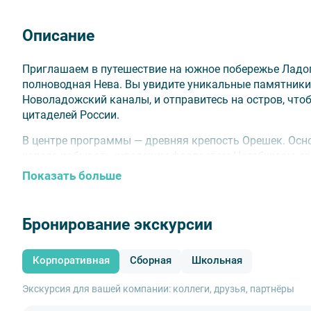
Описание
Приглашаем в путешествие на южное побережье Ладоги
полноводная Нева. Вы увидите уникальные памятник
Новоладожский каналы, и отправитесь на остров, что
цитаделей России.
В центре программы — древняя крепость Орешек. Осно
успела побывать шведским форпостом Нотебургом, г
щитом Ленинграда. Вы пройдете вдоль массивных стен
Показать больше
Великой Отечественной войны, защищая Дорогу жизни, 
штурме этой «ключ-крепости».
Бронирование экскурсии
✅
Адаптируем маршрут
под ваши интересы. Органи
Корпоративная
Сборная
Школьная
Личный менеджер составит программу и будет на с
Экскурсия для вашей компании: коллеги, друзья, партнёры
✅
Индивидуальный гид
— подберем специалиста с 
Можно организовать онлайн-собеседование за доп.