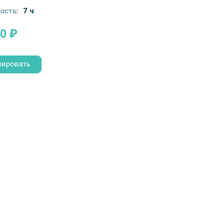
ость:
7 ч
0 ₽
нировать