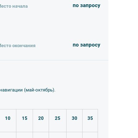
по запросу
есто начала
по запросу
есто окончания
 (с мая по октябрь).
рекомендуем брать с собой непродуваемую
нств, стоит позаботиться об удобной обуви
навигации (май-октябрь).
счета. Документы отправим через ЭДО
овора.
10
15
20
25
30
35