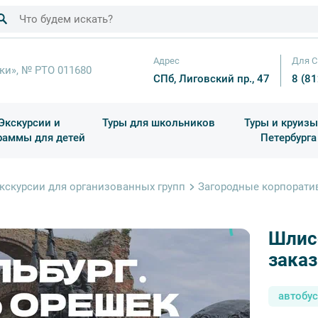
Адрес
Для С
ки», № РТО 011680
СПб, Лиговский пр., 47
8 (8
Экскурсии и
Туры для школьников
Туры и круизы
раммы для детей
Петербурга
ков
раздничные выезды и тематические экскурсии
Квесты/Интерактивы
Для 4 класса (Начальная 
Праздник окон
кскурсии для организованных групп
Загородные корпорат
Шлисс
заказ
автобу