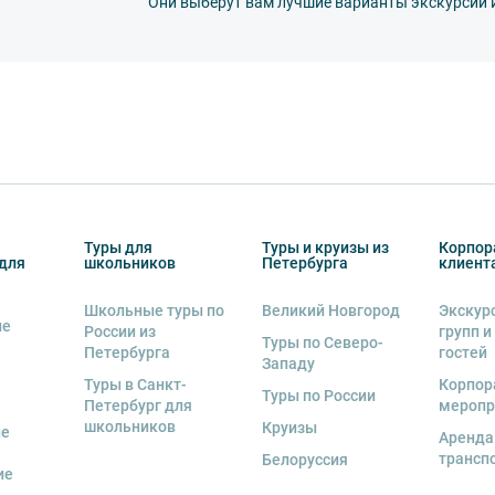
Они выберут вам лучшие варианты экскурсий 
другу: не разговаривайте громко, не мешайте
ь от использования мобильных устройств
пристегнуть ремни безопасности и
тветственность за несоблюдение правил и
деле “О компании”.
втобуса. В случае порчи автобусного
несёт экскурсант.
Туры для
Туры и круизы из
Корпор
для
школьников
Петербурга
клиент
ов экскурсии несёт взрослый
бенку правила поведения на экскурсии.
Школьные туры по
Великий Новгород
Экскур
ие
о возрастное ограничение
6+
. Данное
России из
групп и
Туры по Северо-
Петербурга
гостей
Западу
Туры в Санкт-
Корпор
Туры по России
Петербург для
меропр
школьников
Круизы
ые
Аренда
трансп
Белоруссия
тельно в сопровождении взрослых.
ие