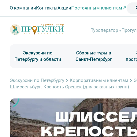
О компании
Контакты
Акции
Постоянным клиентам
Туроператор «Прогул
Экскурсии по
Сборные туры в
Петербургу и области
Санкт-Петербург
прог
Туры в Санкт-Петербург на выходные
Классические экскурсии
Школьные туры по России из Петербурга
Экскурсии для групп и индив. гостей
Загородные экскурсии
Музеи и общественные учреждения
Туры в Санкт-Петербург на 2 дня
Туры в Санкт-Петербург для школьни
П
Экскурсии по Петербургу
Корпоративным клиентам
Э
Шлиссельбург. Крепость Орешек (для заказных групп)