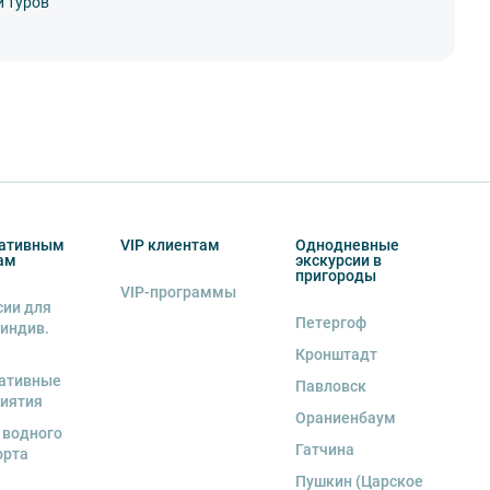
и туров
ативным
VIP клиентам
Однодневные
ам
экскурсии в
пригороды
VIP-программы
сии для
Петергоф
 индив.
Кронштадт
ативные
Павловск
иятия
Ораниенбаум
 водного
Гатчина
орта
Пушкин (Царское