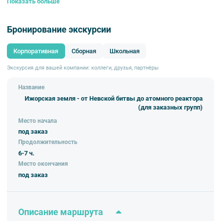
Показать больше
Отечественной войны, в одном из которых находится музей.
Маршрут:
Усть-Ижора - Понтонный - Колпино - Купчино
Бронирование экскурсии
Корпоративная
Сборная
Школьная
Экскурсия для вашей компании: коллеги, друзья, партнёры
Название
Ижорская земля - от Невской битвы до атомного реактора
(для заказных групп)
Место начала
под заказ
Продолжительность
6-7 ч.
Место окончания
под заказ
Описание маршрута