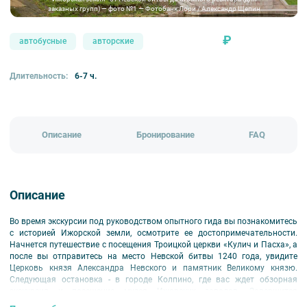
заказных групп) — фото №1 — Фотобанк Лори / Александр Щепин
₽
автобусные
авторские
Длительность:
6-7 ч.
Описание
Бронирование
FAQ
Описание
Во время экскурсии под руководством опытного гида вы познакомитесь
с историей Ижорской земли, осмотрите ее достопримечательности.
Начнется путешествие с посещения Троицкой церкви «Кулич и Пасха», а
после вы отправитесь на место Невской битвы 1240 года, увидите
Церковь князя Александра Невского и памятник Великому князю.
Следующая остановка - в городе Колпино, где вас ждет обзорная
экскурсия и посещение музея Ижорских заводов. Завершится
путешествие поездкой в Купчино, где вы увидите ДОТы времен Великой