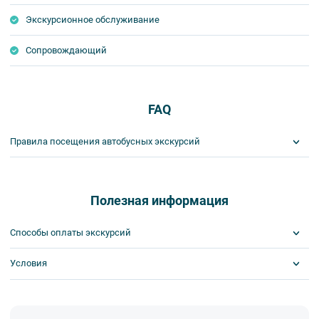
Экскурсионное обслуживание
Сопровождающий
FAQ
Правила посещения автобусных экскурсий
ВНИМАНИЕ! Туроператор оставляет за собой право вносить
изменения в программу туристского продукта без уменьшения
общего объема и качества услуг. Время отъезда на экскурсии
Полезная информация
может быть изменено на более раннее или более позднее.
Важнейшим приоритетом в нашей работе является обеспечение
Способы оплаты экскурсий
вашей безопасности и комфорта в ходе проведения экскурсий и
туров. Поэтому, пожалуйста, ознакомьтесь с правилами,
Условия
Visa
соблюдение которых сделает ваш отдых приятным, комфортным
MasterCard
и безопасным.
Сбербанк
Билеты выкупаются заранее
1. Во время проведения автобусных экскурсий в транспорте
Наличными
запрещается: