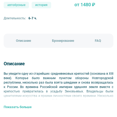
от 1480 ₽
автобусные
история
Длительность:
6-7 ч.
Описание
Бронирование
FAQ
Описание
Вы увидите одну из старейших средневековых крепостей (основана в XIII
веке). Копорье было важным пунктом обороны Новгородской
республики, несколько раз была взята шведами и снова возвращалась
к России. Во времена Российской империи здешняя земля вместе с
крепостью превратилась в усадьбу Зиновьевых. Владельцы были
ценителями искусства и яркими личностями своего времени. Несколько
раз крепость перестраивалась. Сейчас вы можете увидеть сохраненную
архитектуру последнего варианта крепости и погрузиться в атмосферу
Показать больше
средневековья.