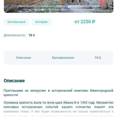
Ивангородская крепость и история Государства Российского (для
групп) — фото №4 — Фотобанк Лори / Румянцева Наталия
от 2250 ₽
автобусные
история
Длительность:
10 ч
Описание
Бронирование
FAQ
Описание
Приглашаем на экскурсию в исторический комплекс Ивангородской
крепости!
Основана крепость была по воле царя Ивана III в 1492 году. Множество
ключевых исторических событий нашего отечества помнят эти
каменные стены. У вас будет возможность не только прикоснуться к
истории страны, но и полюбоваться прекрасными видами природы,