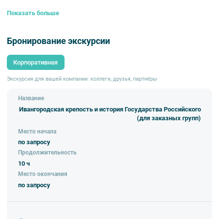
которые окружают крепость, а поднявшись на башню, вы будете
Показать больше
очарованы живописной панорамой.
Бронирование экскурсии
Корпоративная
Экскурсия для вашей компании: коллеги, друзья, партнёры
Название
Ивангородская крепость и история Государства Российского
(для заказных групп)
Место начала
по запросу
Продолжительность
10 ч
Место окончания
по запросу