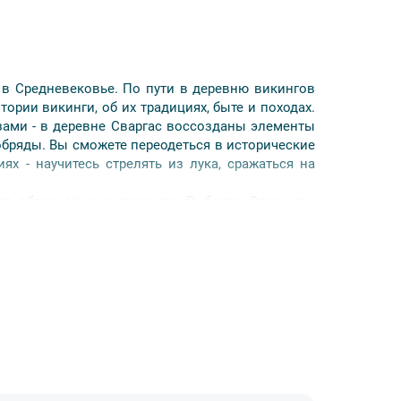
 в Средневековье. По пути в деревню викингов
тории викинги, об их традициях, быте и походах.
зами - в деревне Сваргас воссозданы элементы
обряды. Вы сможете переодеться в исторические
х - научитесь стрелять из лука, сражаться на
т обзорная экскурсия по Выборгу. Здесь вы
ствуете дух Средневековья, которым пропитан
ых фильмов, в том числе «Д'Артаньян и три
й Европе.