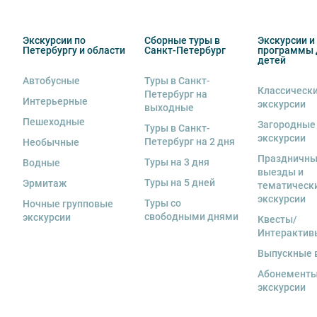
4. Пожалуйста, бережно относитесь к оборудованию а
оборудования материальную ответственность за неё 
Экскурсии по
Сборные туры в
Экскурсии и
Петербургу и области
Санкт-Петербург
программы 
5. Ответственность за несовершеннолетних участник
детей
сопровождающий. Пожалуйста, заранее объясните ре
Автобусные
Туры в Санкт-
Классическ
6. В авторских автобусных экскурсиях предусмотрен
Петербург на
Интерьерные
экскурсии
ограничение не распространяется на:
выходные
—
классические обзорные экскурсии
,
Пешеходные
Загородные
Туры в Санкт-
—
загородные автобусные экскурсии
,
экскурсии
Петербург на 2 дня
Необычные
—
тематические автобусные экскурсии
.
Праздничн
Туры на 3 дня
Водные
выезды и
7.
Дети до 18 лет
допускаются на экскурсии исключи
Туры на 5 дней
Эрмитаж
тематическ
экскурсии
8. На экскурсиях используются различные модели авт
Туры со
Ночные групповые
свободными днями
свободная рассадка во избежание недоразумений.
экскурсии
Квесты/
Интерактив
9. Пожалуйста, не опаздывайте к моменту начала экс
Выпускные 
10. Турфирма имеет право изменить программу экск
Абонементы
в связи с неблагоприятными погодными условиями: 
экскурсии
низкими или высокими температурами и прочими фо
если экскурсионная программа отменяется по инициа