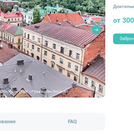
Длительн
от 300
Забро
 Фотобанк Лори / Румянцева Наталия
ование
FAQ