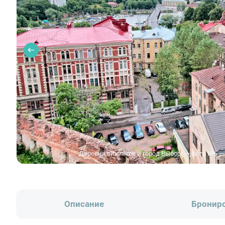
Деревня викингов и город Выборг — фото №6 —
Описание
Бронир