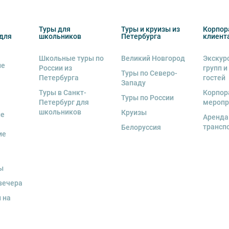
втобуса. В случае порчи автобусного
несёт экскурсант.
Туры для
Туры и круизы из
Корпор
для
школьников
Петербурга
клиент
ов экскурсии несёт взрослый
бенку правила поведения на экскурсии.
Школьные туры по
Великий Новгород
Экскур
ие
о возрастное ограничение
6+
. Данное
России из
групп и
Туры по Северо-
Петербурга
гостей
Западу
Туры в Санкт-
Корпор
Туры по России
Петербург для
меропр
школьников
Круизы
ые
Аренда
трансп
Белоруссия
тельно в сопровождении взрослых.
ие
обусов, в связи с чем предусмотрена
ы
курсии.
вечера
урсии или отменить экскурсию полностью
 на
снегопадами, ливнями, наводнениями,
рс-мажорными обстоятельствами; а также,
тиве экскурсионного объекта. В случае