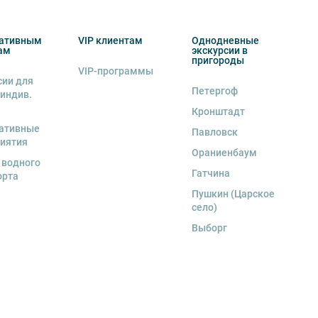
ативным
VIP клиентам
Однодневные
ам
экскурсии в
пригороды
VIP-программы
сии для
Петергоф
 индив.
Кронштадт
ативные
Павловск
иятия
Ораниенбаум
 водного
Гатчина
орта
Пушкин (Царское
село)
Выборг