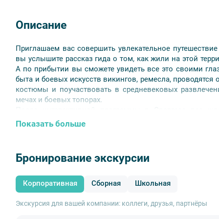
Описание
Приглашаем вас совершить увлекательное путешествие
вы услышите рассказ гида о том, как жили на этой терри
А по прибытии вы сможете увидеть все это своими гла
быта и боевых искусств викингов, ремесла, проводятся 
костюмы и поучаствовать в средневековых развлечения
мечах и боевых топорах.
После интерактивной программы в Сваргасе вас жде
прогуляетесь по старинным узеньким улочкам, почув
Показать больше
город, увидите места съемок нескольких знаменит
мушкетера», действие которого разворачивается в старо
Бронирование экскурсии
Корпоративная
Сборная
Школьная
Экскурсия для вашей компании: коллеги, друзья, партнёры