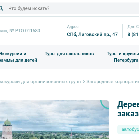
Адрес
Для С
ки», № РТО 011680
СПб, Лиговский пр., 47
8 (8
Экскурсии и
Туры для школьников
Туры и круизы
раммы для детей
Петербурга
ков
раздничные выезды и тематические экскурсии
Квесты/Интерактивы
Для 4 класса (Начальная 
Праздник окон
кскурсии для организованных групп
Загородные корпорат
Дерев
заказ
автобу