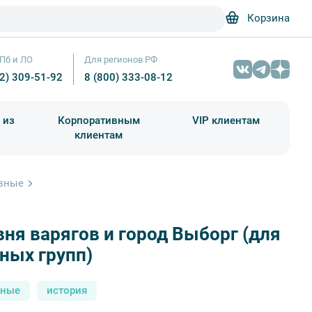
Корзина
Пб и ЛО
Для регионов РФ
12) 309-51-92
8 (800) 333-08-12
 из
Корпоративным
VIP клиентам
клиентам
школа)
чания учебного года
Абонементы на экскурсии
ивные
ня варягов и город Выборг (для
Деревня викингов и город Выборг — фото №5 — Фотобанк Лори / Ру
ных групп)
сные
история