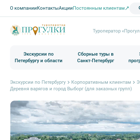
О компании
Контакты
Акции
Постоянным клиентам
Туроператор «Прогул
Экскурсии по
Сборные туры в
Петербургу и области
Санкт-Петербург
прог
Туры в Санкт-Петербург на выходные
Классические экскурсии
Школьные туры по России из Петербурга
Экскурсии для групп и индив. гостей
Загородные экскурсии
Музеи и общественные учреждения
Туры в Санкт-Петербург на 2 дня
Туры в Санкт-Петербург для школьни
П
Экскурсии по Петербургу
Корпоративным клиентам
Э
Деревня варягов и город Выборг (для заказных групп)