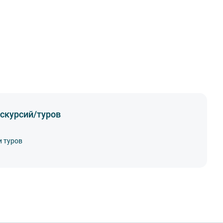
скурсий/туров
и туров