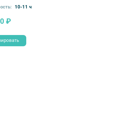
ость:
10-11 ч
0 ₽
нировать