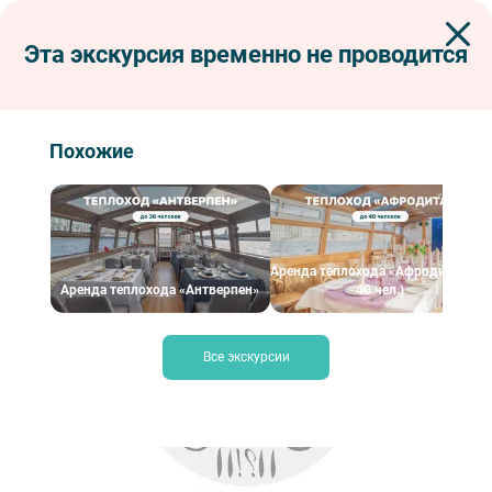
Эта экскурсия временно не проводится
Экскурсии по Петербургу
Корпоративным клиентам
Дополнительные услуги
Аренда VIP-транспорта
Аренда автомобиля Mercedes Maybach
Похожие
Аренда автомобиля Mercedes Maybach
S500, W222
Аренда теплохода «Афродита» (до
Аренда теплохода «Антверпен»
40 чел.)
Все экскурсии