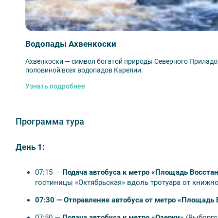
Водопады Ахвенкоски
🎟️ В стоимость тура входят
Ахвенкоски — символ богатой природы Северного Приладо
Трансфер на комфортабельном автобусе и экск
половиной всех водопадов Карелии.
Сопровождение профессионального гида на про
Узнать подробнее
Проживание в отеле выбранной категории (1 ноч
Входные билеты в экопарк «Долина водопадов»
Входные билеты в горный парк «Рускеала»;
Программа тура
Экскурсия «Мраморный каньон» с местным гидо
День 1:
07:15 —
Подача автобуса к метро «Площадь Восста
💰 Оплачивается дополнительно
гостиницы «Октябрьская» вдоль тротуара от книжно
Комплексные обеды в туре: 850-950 руб./чел.;
07:30 — Отправление автобуса от метро «Площадь 
Экологическая тропа у водопадов Ахвенкоски: 50
07:50 —
Подача автобуса к метро «Озерки»
(Выборгс