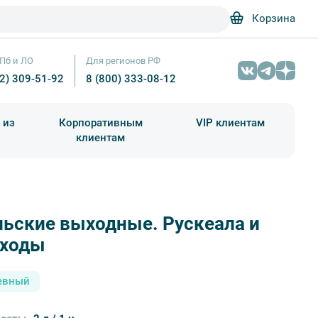
Корзина
Пб и ЛО
Для регионов РФ
12) 309-51-92
8 (800) 333-08-12
 из
Корпоративным
VIP клиентам
клиентам
школа)
чания учебного года
Абонементы на экскурсии
ьские выходные. Рускеала и
Итальянский карьер — Фотобанк Лори / Юлия Бабки
оходы
евный