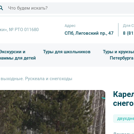
Адрес
Для С
ки», № РТО 011680
СПб, Лиговский пр., 47
8 (8
Экскурсии и
Туры для школьников
Туры и круизы
раммы для детей
Петербурга
ков
раздничные выезды и тематические экскурсии
Квесты/Интерактивы
Для 4 класса (Начальная 
Праздник окон
 выходные. Рускеала и снегоходы
Карел
снег
двухдн