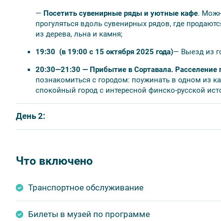
Программа тура может меняться без уменьшения об
—
Посетить сувенирные ряды и уютные кафе
. Можн
Время отъезда на экскурсии может меняться;
прогуляться вдоль сувенирных рядов, где продают
Время возвращения в Санкт-Петербург — ориентиро
из дерева, льна и камня;
покупке ж/д и авиабилетов;
Стоимость тура указана в рублях на 1 человека;
19:30 (в 19:00 с 15 октября 2025 года)
— Выезд из г
Если вы заказываете тур
для 1 человека
, размеще
20:30—21:30 — Прибытие в Сортавала. Расселение 
Автобус в тур отправляется от метро «Площадь Во
познакомиться с городом: поужинать в одном из каф
сообщите удобное вам место отправления. Иначе г
спокойный город с интересной финско-русской ист
Восстания».
День 2:
08:00 —
Завтрак в отеле;
Что включено
08:50 —
Сбор группы.
Наш автобус заберет вас утро
спешки;
Транспортное обслуживание
Обратите внимание:
Катание на снегоходах по маршруту 
менеджера при бронировании тура.
Билеты в музей по программе
10:00 —
Прибытие и инструктаж.