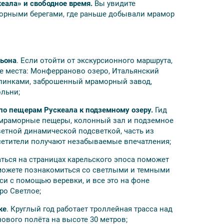
к мы посещаем приграничные зоны.
кеала» и свободное время.
Вы увидите
орными берегами, где раньше добывали мрамор
ньона
. Если отойти от экскурсионного маршрута,
е места: Монферраново озеро, Итальянский
ропинками, заброшенный мраморный завод,
ольни;
о пещерам Рускеала к подземному озеру.
Гид
 мраморные пещеры, колонный зал и подземное
б.
етной динамической подсветкой, часть из
сетители получают незабываемые впечатления;
ться на страницах карельского эпоса поможет
сможете познакомиться со светлыми и темными
си с помощью веревки, и все это на фоне
теля. Вас разместят в отеле выбранной
ро Светлое;
ке
. Круглый год работает троллейная трасса над
о
не гарантируем размещение в конкретной
вого полёта на высоте 30 метров;
вноценную;