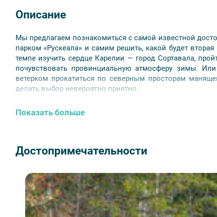
Описание
Мы предлагаем познакомиться с самой известной дост
парком «Рускеала» и самим решить, какой будет втора
темпе изучить сердце Карелии — город Сортавала, прой
почувствовать провинциальную атмосферу зимы. Или
ветерком прокатиться по северным просторам манящег
делать выбор невероятно приятно.
📅 Даты проведения:
по март 2026 года.
Показать больше
⏰
Продолжительность:
2 дня / 1 ночь.
Достопримечательности
🏨 Отели категории
Оптима:
Сеурахуоне, Сортавала, Golden Rose, Ла
Хит:
Пийпун Пиха, Ласточкино гнездо, Kaunis;
Экстра:
Белые Ночи.