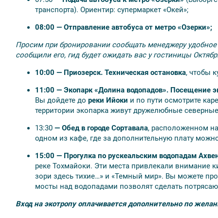
пенсионеры — 400 руб./чел.; дети до 7 лет — бес
транспорта). Ориентир: супермаркет «Окей»;
Активные развлечения в горном парке «Рускеал
08:00 — Отправление автобуса от метро «Озерки»;
Просим при бронировании сообщать менеджеру удобное 
сообщили его, гид будет ожидать вас у гостиницы Октябр
🛳️ Оплачивается по желанию при брони
10:00 — Приозерск. Техническая остановка
, чтобы 
Снегоходный маршрут «ТРИ МОСТА» (при участии
11:00 — Экопарк «Долина водопадов». Посещение э
Вы дойдете до
реки Ийоки
и по пути осмотрите кар
Уточняйте цены при бронировании у менеджеров
территории экопарка живут дружелюбные северные
13:30
— Обед в городе Сортавала
, расположенном на
одном из кафе, где за дополнительную плату можн
15:00 — Прогулка по рускеальским водопадам Ахве
💡 Рекомендуем
реке Тохмайоки. Эти места привлекали внимание 
зори здесь тихие…» и «Темный мир». Вы можете про
Взять удобную обувь, особенно при посещении 
мосты над водопадами позволят сделать потряса
«Рускеала»;
Взять теплую одежду, зонтик или дождевик;
Вход на экотропу оплачивается дополнительно по жела
Иметь при себе наличные деньги, карты в Карел