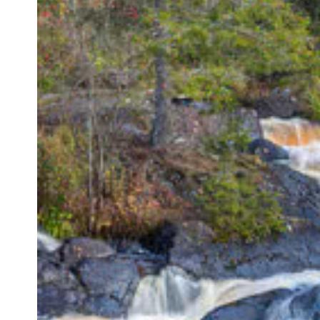
✨ Преимущества и особенности тура
Увидите главную достопримечательность Карел
Посетите завораживающие зимние водопады Ка
Возможность прокатиться на снегоходе по засн
Размещение в сердце Карелии – городе Сортава
Комфортный автобусный тур для жителей Санкт
🗺️ Маршрут по 21 марта 2026 года
1-й день:
Санкт-Петербург — «Долина водопадо
горный парк «Рускеала» — размещение в отелях 
2-й день:
Сортавала: свободный день ИЛИ катан
плату) - Санкт-Петербург