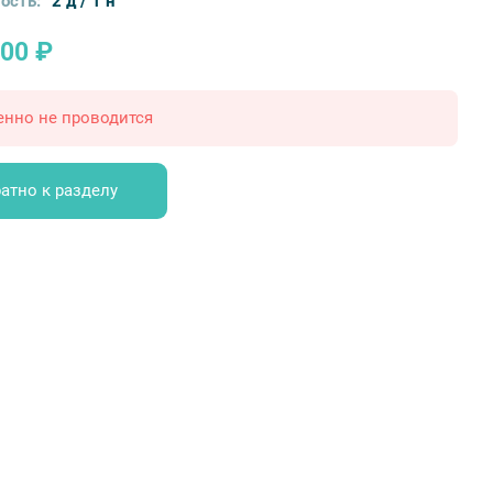
ость:
2 д / 1 н
400 ₽
енно не проводится
атно к разделу