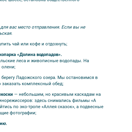
платно;
а» по ценам парка;
для вас место отправления. Если вы не
ьская.
ровании
купить чай или кофе и отдохнуть;
 от 2-х человек)
копарка «Долина водопадов».
ельские леса и живописные водопады. На
.
 олени;
 берегу Ладожского озера. Мы остановимся в
о заказать комплексный обед;
нкоски
— небольшим, но красивым каскадам на
кинорежиссеров: здесь снимались фильмы «А
йтись по эко-тропе «Аллея сказок», а подвесные
водопадов Ахвенкоски и горного парка
ющие фотографии;
нию.
ии принимают не везде;