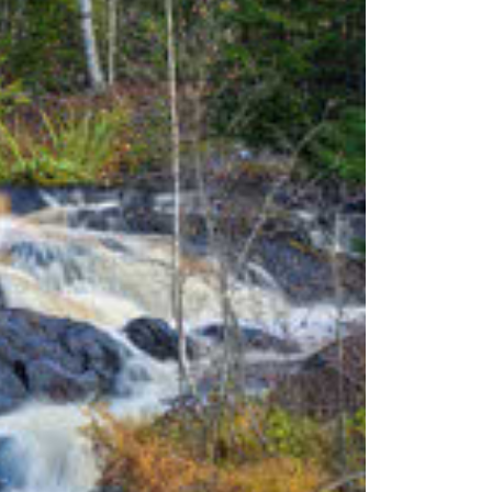
ии – горный парк «Рускеала»;
релии и полюбуетесь зимними пейзажами;
еженной Карелии;
ла;
-Петербурга
в» — Сортавала — водопады Ахвенкоски —
г. Сортавала;
ие на снегоходах (по желанию за доп.