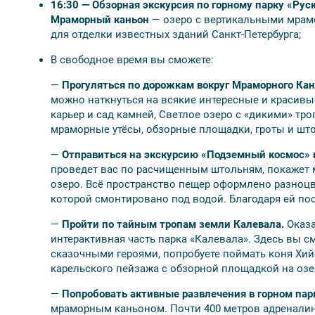
Обязательно взять с собой паспорт РФ, так ка
16:30 — Обзорная экскурсия по горному парку «Рус
Мраморный каньон
— озеро с вертикальными мрам
для отделки известных зданий Санкт-Петербурга;
В свободное время вы сможете:
🎟️ Скидки
—
Прогуляться по дорожкам вокруг Мраморного Ка
можно наткнуться на всякие интересные и красивы
Дети до 7 лет — 1100 руб.;
карьер и сад камней, Светлое озеро с «дикими» т
Школьники — 500 руб.;
мраморные утёсы, обзорные площадки, гроты и шт
Студенты — 350 руб.;
—
Отправиться на экскурсию «Подземный космос» п
Пенсионеры (от 60 лет) — 350 руб.;
проведет вас по расчищенным штольням, покажет
Ветераны ВОВ, инвалиды, блокадники — 1000 ру
озеро. Всё пространство пещер оформлено разноцв
которой смонтировано под водой. Благодаря ей по
—
Пройти по тайным тропам земли Калевала.
Оказа
интерактивная часть парка «Калевала». Здесь вы 
⚠ Внимание
сказочными героями, попробуете поймать коня Хий
При бронировании указывается только категория о
карельского пейзажа с обзорной площадкой на озе
категории со свободными номерами;
—
Попробовать активные развлечения в горном пар
Мы учитываем ваши пожелания по гостиницам, н
мраморным каньоном. Почти 400 метров адреналино
гостинице
. Гостиница может быть заменена на ра