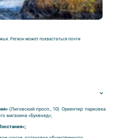
Горный парк 
жья. Регион может похвастаться почти
Красивейшее прир
урсии по ходу маршрута;
Узнать подробн
тяжении двух дней тура;
ь) и завтраки;
;
м по «Рускеале».
ния»
(Лиговский просп., 10). Ориентир: парковка
го магазина «Буквоед»;
Восстания»;
0 руб./взр., 400 руб./шк., студенты и
кое шоссе, остановка общественного