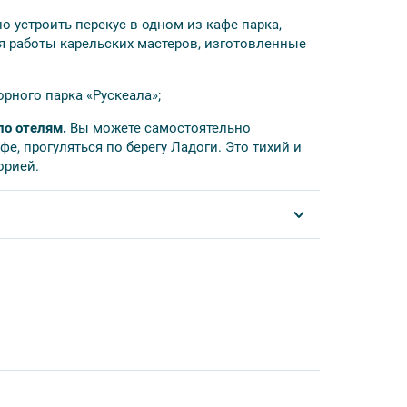
щего объема и качества услуг;
о устроить перекус в одном из кафе парка,
ся работы карельских мастеров, изготовленные
вочное. Обратите на это внимание при
орного парка «Рускеала»;
ние возможно
только в 1-местном номере
;
по отелям.
Вы можете самостоятельно
сстания» и «Озерки». При бронировании
е, прогуляться по берегу Ладоги. Это тихий и
ид будет ждать вас у метро «Площадь
орией.
м от отеля, чтобы вы могли позавтракать без
Три моста возможно только под запрос у