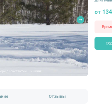
Длительн
от 13
Врем
Обр
Лори / Константин Шишкин
ание
Отзывы