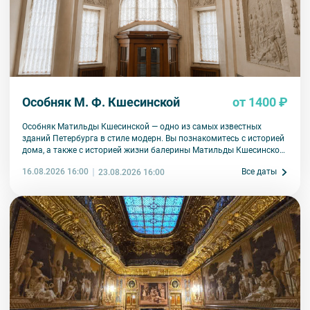
Особняк М. Ф. Кшесинской
от 1400 ₽
Особняк Матильды Кшесинской — одно из самых известных
зданий Петербурга в стиле модерн. Вы познакомитесь с историей
дома, а также с историей жизни балерины Матильды Кшесинской.
Узнаете, какие отношения ее связывали с мужчинами дома
16.08.2026 16:00
Все даты
23.08.2026 16:00
Романовых, как складывалась артистическая карьера, какая
судьба ждала в эмиграции