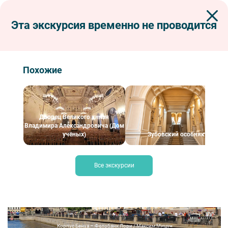
Эта экскурсия временно не проводится
Экскурсии по Петербургу
Интерьерные экскурсии
Экскурсия по выставке «Архип Куинджи. Иллюзия света» (Русский
музей)
Похожие
Экскурсия по выставке «Архип Куинджи.
Иллюзия света» (Русский музей)
Дворец Великого князя
Владимира Александровича (Дом
учёных)
Зубовский особняк
Все экскурсии
Корпус Бенуа – Фотобанк Лори / Максим Мицун