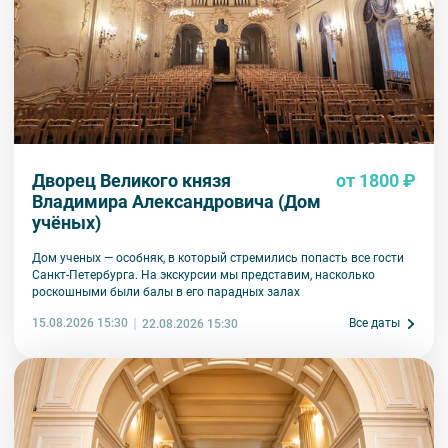
Внимание! Наличие мест на экскурсию подтверждается только
специалистом компании. На все предложения туроператора
действует правило предварительной оплаты в течение 3-5 дней
с момента бронирования в зависимости от даты начала
экскурсии или тура. Уточняйте у специалистов.
Дворец Великого князя
от 1800 ₽
Вы также можете ближе познакомиться с нами
в разделе “О
Владимира Александровича (Дом
компании”.
учёных)
Дом ученых — особняк, в который стремились попасть все гости
Санкт-Петербурга. На экскурсии мы представим, насколько
роскошными были балы в его парадных залах
15.08.2026 15:30
Все даты
22.08.2026 15:30