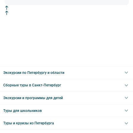
Экскурсии по Петербургу и области
Сборные туры в Санкт-Петербург
Автобусные
Интерьерные
Экскурсии и программы для детей
Туры в Санкт-Петербург на выходные
Пешеходные
Туры в Санкт-Петербург на 2 дня
Туры для школьников
Необычные
Классические экскурсии
Туры на 3 дня
Водные
Загородные экскурсии
Туры и круизы из Петербурга
Туры на 5 дней
Школьные туры по России из Петербурга
Эрмитаж
Праздничные выезды и тематические экскурсии