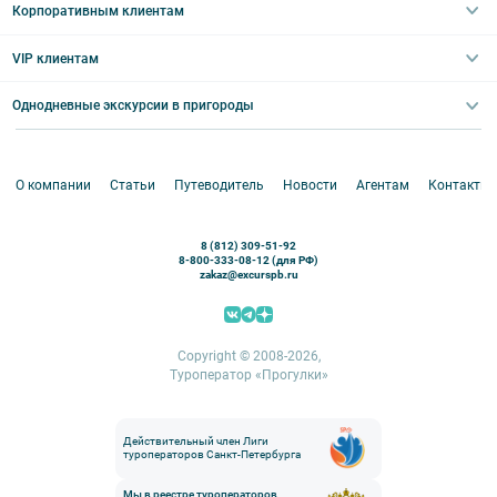
Туры со свободными днями
Туры в Санкт-Петербург для школьников
Корпоративным клиентам
Ночные групповые экскурсии
Квесты/Интерактивы
Великий Новгород
Выпускные вечера
Туры по Северо-Западу
VIP клиентам
Экскурсии для групп и индив. гостей
Абонементы на экскурсии
Туры по России
Корпоративные мероприятия
Однодневные экскурсии в пригороды
Круизы
VIP-программы
Аренда водного транспорта
Белоруссия
Петергоф
О компании
Статьи
Путеводитель
Новости
Агентам
Контакты
Кронштадт
Павловск
8 (812) 309-51-92
Ораниенбаум
8-800-333-08-12 (для РФ)
zakaz@excurspb.ru
Гатчина
Пушкин (Царское село)
Выборг
Copyright © 2008-2026,
Туроператор «Прогулки»
Действительный член Лиги
туроператоров Санкт-Петербурга
Мы в реестре туроператоров