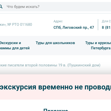
Адрес
Для С
ки», № РТО 011680
СПб, Лиговский пр., 47
8 (8
Экскурсии и
Туры для школьников
Туры и круизы
раммы для детей
Петербурга
ков
раздничные выезды и тематические экскурсии
Квесты/Интерактивы
Для 4 класса (Начальная 
Праздник окон
ские писатели второй половины 19 в. (Пушкинский дом)
Русск
в. (П
 экскурсия временно не провод
новинк