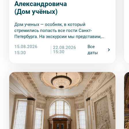
9. На ряд экскурсий туроператор предоставляет в ар
Александровича
сохранность оборудования во время проведения экс
(Дом учёных)
экскурсанта. В случае утери или порчи оборудования
стоимость комплекта в размере 5500 руб. 00 коп.
Дом ученых — особняк, в который
Внимание! В составе экскурсионного маршрута возм
стремились попасть все гости Санкт-
интерьеры могут быть недоступны по решению руков
Петербурга. На экскурсии мы представим,
насколько роскошными были балы в его
15.08.2026
Все
22.08.2026
парадных залах
15:30
15:30
даты