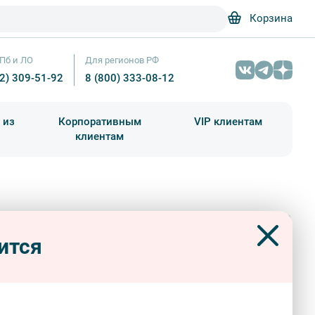
Корзина
Пб и ЛО
Для регионов РФ
12) 309-51-92
8 (800) 333-08-12
 из
Корпоративным
VIP клиентам
клиентам
школа)
чания учебного года
Абонементы на экскурсии
ие писатели второй половины 19
Пушкинский Дом – Alex 'Florstein' Fedorov
ушкинский дом)
ится
а
интерьерные
экскурсии «Прогулок»