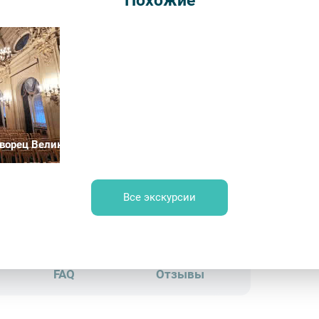
Похожие
Длительн
от 115
Врем
Обр
ворец Великого князя Владимира Александровича (Дом учёны
Все экскурсии
 зданием – Фотобанк Лори / E. O.
FAQ
Отзывы