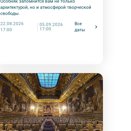
Особняк запомнится вам не только
енду аудиооборудование. Ответственность за
архитектурой, но и атмосферой творческой
курсионной программы возлагается на
свободы.
 экскурсант обязан возместить полную
22.08.2026
Все
05.09.2026
17:00
17:00
даты
ожны изменения, так как некоторые
одства объекта.