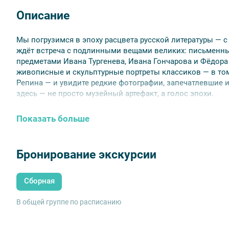
Описание
Мы погрузимся в эпоху расцвета русской литературы — с 
ждёт встреча с подлинными вещами великих: письменн
предметами Ивана Тургенева, Ивана Гончарова и Фёдора 
живописные и скульптурные портреты классиков — в то
Репина — и увидите редкие фотографии, запечатлевшие 
здесь — не просто музейный артефакт, а голос эпохи.
Показать больше
⚠ Внимание
Срок аннуляции билетов для данной экскурсии
Бронирование экскурсии
мероприятия.
Сборная
В общей группе по расписанию