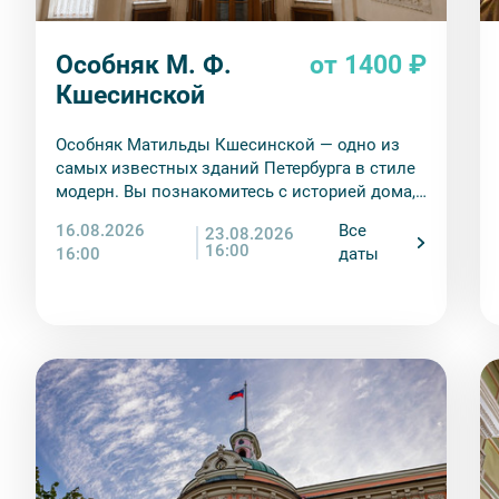
Особняк М. Ф.
от 1400 ₽
Кшесинской
Особняк Матильды Кшесинской — одно из
самых известных зданий Петербурга в стиле
модерн. Вы познакомитесь с историей дома,
а также с историей жизни балерины
16.08.2026
Все
23.08.2026
Матильды Кшесинской. Узнаете, какие
16:00
16:00
даты
отношения ее связывали с мужчинами дома
Романовых, как складывалась артистическая
карьера, какая судьба ждала в эмиграции