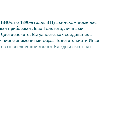
1840-х по 1890-е годы. В Пушкинском доме вас
ыми приборами Льва Толстого, личными
Достоевского. Вы узнаете, как создавались
м числе знаменитый образ Толстого кисти Ильи
их в повседневной жизни. Каждый экспонат
 — не позднее чем за 48 часов до