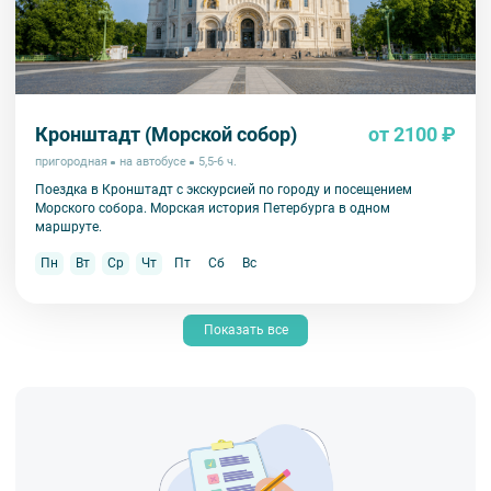
Кронштадт (Морской собор)
от 2100 ₽
пригородная
на автобусе
5,5-6 ч.
Поездка в Кронштадт с экскурсией по городу и посещением
Морского собора. Морская история Петербурга в одном
маршруте.
Пн
Вт
Ср
Чт
Пт
Сб
Вс
Показать все