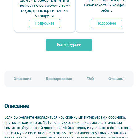
₽
До 45 человек в группе. Мы
дворцы и особняки
знатокам города
безопасность и комфорт
полностью согласуем с вами
ребят.
гидов, транспорт и точные
впервые в спб
маршруты.
Подробнее
Подробнее
Временно не проводится
Все экскурсии
Обратно к разделу
Описание
Бронирование
FAQ
Отзывы
Описание
Если вы желаете насладиться изысканными интерьерами особняка,
принадлежавшего до 1917 года известнейшей аристократической
семье, то Юсуповский дворец на Мойке подходит для этого более всего.
В этом музее восстановлено огромное количество малых и больших