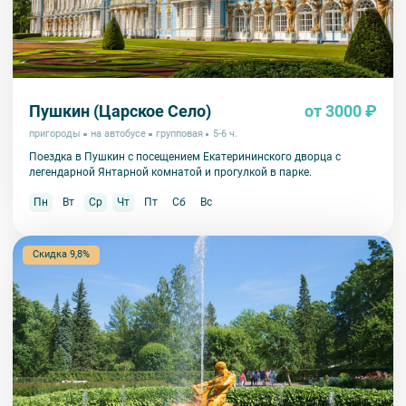
недоступны по решению руководства объекта.
Пушкин (Царское Село)
от 3000 ₽
пригороды
на автобусе
групповая
5-6 ч.
Поездка в Пушкин с посещением Екатерининского дворца с
легендарной Янтарной комнатой и прогулкой в парке.
Пн
Вт
Ср
Чт
Пт
Сб
Вс
Скидка 9,8%