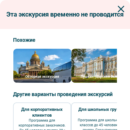
Эта экскурсия временно не проводится
Экскурсии по Петербургу
Интерьерные экскурсии
Дворцы и особняки
Юсуповский дворец
Юсуповский дворец
Похожие
Обзорная экскурсия
Пушкин (Царское Село)
Другие варианты проведения экскурсий
Для корпоративных
Для школьных групп
клиентов
Юсуповский дворец — фото №4 — Фотобанк Лори/Дмитрий Неумоин
Программа для школьных
Программа для
классов до 45 человек в
корпоративных заказчиков.
группе. Гарантируем