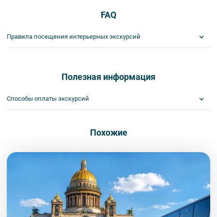
FAQ
Правила посещения интерьерных экскурсий
Важнейшим приоритетом в нашей работе является обеспечение
вашей безопасности и комфорта в ходе проведения экскурсий и
туров. Поэтому, пожалуйста, ознакомьтесь с правилами,
Полезная информация
соблюдение которых сделает ваш отдых приятным, комфортным
и безопасным.
Способы оплаты экскурсий
1. На интерьерных экскурсиях запрещается употреблять пищу
и напитки за исключением бутилированной воды, категорически
Visa
запрещается употреблять алкоголь.
MasterCard
Похожие
2. Пожалуйста, будьте вежливы по отношению друг к другу:
Сбербанк
не разговаривайте громко, не мешайте другим пассажирам и, по
Наличными
возможности, воздержитесь от использования мобильных
устройств во время экскурсии.
3. Соблюдайте правила посещения музеев.
4. Пожалуйста, бережно относитесь к экскурсионному
оборудованию, предоставляемому туроператором. В случае
порчи оборудования материальную ответственность за неё
несёт экскурсант.