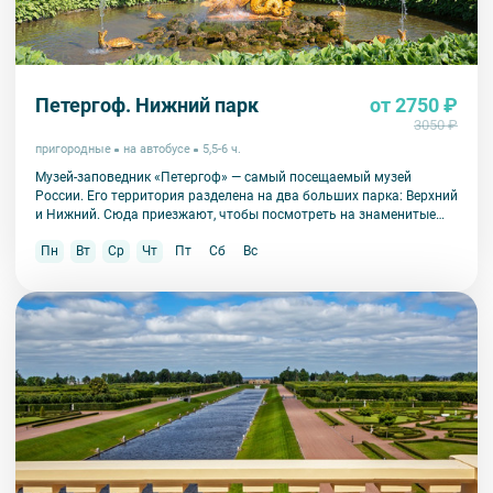
Петергоф. Нижний парк
от 2750 ₽
3050 ₽
пригородные
на автобусе
5,5-6 ч.
Музей-заповедник «Петергоф» — самый посещаемый музей
России. Его территория разделена на два больших парка: Верхний
и Нижний. Сюда приезжают, чтобы посмотреть на знаменитые
фонтаны, их здесь больше 150!
Пн
Вт
Ср
Чт
Пт
Сб
Вс