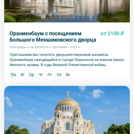
Ораниенбаум с посещением
от 3100 ₽
Большого Меншиковского дворца
пригороды
на автобусе
групповая
6-6,5 ч.
Приглашаем вас посетить дворцово-парковый ансамбль
Ораниенбаум, находящийся в городе Ломоносов на южном берегу
Финского залива. В годы Великой Отечественной войны
Ораниенбаум пострадал в значительно меньшей степени, чем
Пн
Вт
Ср
Чт
Пт
Сб
Вс
другие пригороды Петербурга и сохранил свою историческую
подлинность.