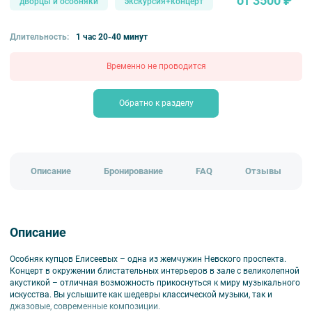
от 3500 ₽
дворцы и особняки
экскурсия+концерт
Длительность:
1 час 20-40 минут
Временно не проводится
Обратно к разделу
Описание
Бронирование
FAQ
Отзывы
Описание
Особняк купцов Елисеевых – одна из жемчужин Невского проспекта.
Концерт в окружении блистательных интерьеров в зале с великолепной
акустикой – отличная возможность прикоснуться к миру музыкального
искусства. Вы услышите как шедевры классической музыки, так и
джазовые, современные композиции.