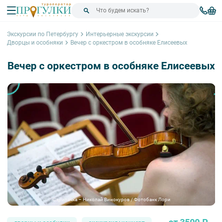
Экскурсии по Петербургу
Интерьерные экскурсии
Дворцы и особняки
Вечер с оркестром в особняке Елисеевых
Вечер с оркестром в особняке Елисеевых
Скрипачка – Николай Винокуров / Фотобанк Лори