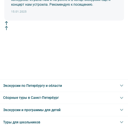
Внимание! В составе экскурсионного маршрута возможны
концерт нам устроила. Рекомендую к посещению.
изменения, так как некоторые интерьеры могут быть
недоступны по решению руководства объекта.
15.01.2025
Экскурсии по Петербургу и области
Сборные туры в Санкт-Петербург
Автобусные
Интерьерные
Экскурсии и программы для детей
Туры в Санкт-Петербург на выходные
Пешеходные
Туры в Санкт-Петербург на 2 дня
Туры для школьников
Необычные
Классические экскурсии