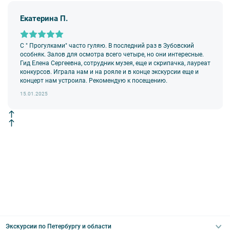
возвращаются клиенту в полном объеме.
Екатерина П.
9. На ряд экскурсий туроператор предоставляет в аренду
аудиооборудование. Ответственность за сохранность
оборудования во время проведения экскурсионной программы
возлагается на экскурсанта. В случае утери или порчи
С " Прогулками" часто гуляю. В последний раз в Зубовский
оборудования экскурсант обязан возместить полную стоимость
особняк. Залов для осмотра всего четыре, но они интересные.
комплекта в размере 5500 руб. 00 коп.
Гид Елена Сергеевна, сотрудник музея, еще и скрипачка, лауреат
конкурсов. Играла нам и на рояле и в конце экскурсии еще и
Внимание! В составе экскурсионного маршрута возможны
концерт нам устроила. Рекомендую к посещению.
изменения, так как некоторые интерьеры могут быть
недоступны по решению руководства объекта.
15.01.2025
Экскурсии по Петербургу и области