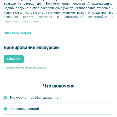
возведение дворца для Великого князя Алексея Александровича.
Зодчий получил в свое распоряжение уже существовавшие строения и
использовал их разумно, тактично, экономя время и средства. Его
основная работа состояла в капитальной перестройке и
перепланировке зданий.
С 2006 года здесь действует Дом музыки, где проходят концерты
Показать больше
известных и начинающих исполнителей.
ВНИМАНИЕ! Экскурсия временно не проводится.
Бронирование экскурсии
Сборная
В общей группе по расписанию
Что включено
Экскурсионное обслуживание
Сопровождающий