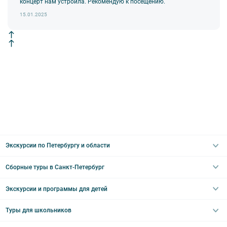
концерт нам устроила. Рекомендую к посещению.
изменения, так как некоторые интерьеры могут быть
недоступны по решению руководства объекта.
15.01.2025
Экскурсии по Петербургу и области
Сборные туры в Санкт-Петербург
Автобусные
Интерьерные
Экскурсии и программы для детей
Туры в Санкт-Петербург на выходные
Пешеходные
Туры в Санкт-Петербург на 2 дня
Туры для школьников
Необычные
Классические экскурсии
Туры на 3 дня