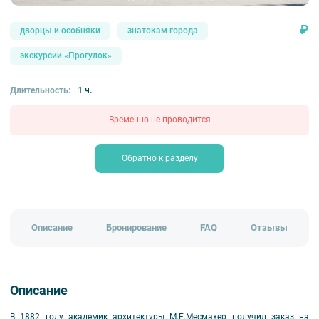
₽
дворцы и особняки
знатокам города
экскурсии «Прогулок»
Длительность:
1 ч.
Временно не проводится
Обратно к разделу
Описание
Бронирование
FAQ
Отзывы
Описание
В 1882 году академик архитектуры М.Е.Месмахер получил заказ на