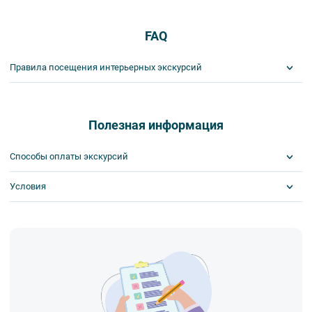
FAQ
Правила посещения интерьерных экскурсий
Важнейшим приоритетом в нашей работе является обеспечение
вашей безопасности и комфорта в ходе проведения экскурсий и
туров. Поэтому, пожалуйста, ознакомьтесь с правилами,
Полезная информация
соблюдение которых сделает ваш отдых приятным, комфортным
и безопасным.
Способы оплаты экскурсий
1. На интерьерных экскурсиях запрещается употреблять пищу
и напитки за исключением бутилированной воды, категорически
Условия
Visa
запрещается употреблять алкоголь.
MasterCard
2. Пожалуйста, будьте вежливы по отношению друг к другу:
Сбербанк
Возможна оплата на месте
не разговаривайте громко, не мешайте другим пассажирам и, по
Наличными
возможности, воздержитесь от использования мобильных
устройств во время экскурсии.
3. Соблюдайте правила посещения музеев.
4. Пожалуйста, бережно относитесь к экскурсионному
оборудованию, предоставляемому туроператором. В случае
порчи оборудования материальную ответственность за неё