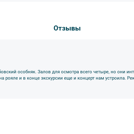
курсии.
рсии или отменить экскурсию полностью
деле “О компании”.
снегопадами, ливнями, наводнениями,
рс-мажорными обстоятельствами; а также,
Отзывы
тиве экскурсионного объекта. В случае
ются клиенту в полном объеме.
енду аудиооборудование. Ответственность за
курсионной программы возлагается на
 экскурсант обязан возместить полную
убовский особняк. Залов для осмотра всего четыре, но они инт
ожны изменения, так как некоторые
 на рояле и в конце экскурсии еще и концерт нам устроила. 
одства объекта.