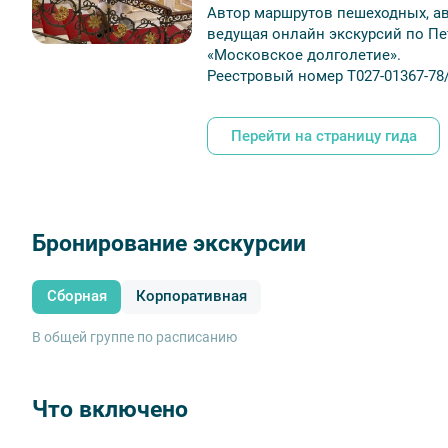
Автор маршрутов пешеходных, ав
ведущая онлайн экскурсий по Пе
Меню обеда:
«Московское долголетие».
Салат из летних овощей с тыквенными семечками;
Реестровый номер
Т027-01367-78
Рыбный суп;
Азу из говядины с запеченным картофелем;
Хлеб и сладкая выпечка;
Перейти на страницу гида
Вода с мятой и лимоном и чай.
Обратите внимание:
срок аннуляции билетов для данной 
мероприятия
Бронирование экскурсии
Сборная
Корпоративная
В общей группе по расписанию
Что включено