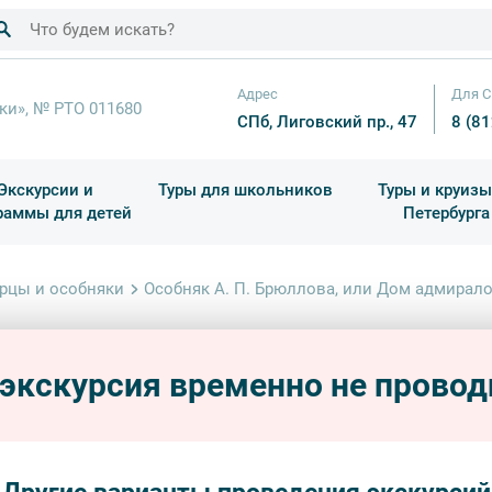
Адрес
Для С
ки», № РТО 011680
СПб, Лиговский пр., 47
8 (8
Экскурсии и
Туры для школьников
Туры и круизы
раммы для детей
Петербурга
ков
раздничные выезды и тематические экскурсии
Квесты/Интерактивы
Для 4 класса (Начальная 
Праздник окон
рцы и особняки
Особняк А. П. Брюллова, или Дом адмирало
Особн
адмир
 экскурсия временно не провод
дворцы
В.А. Гр