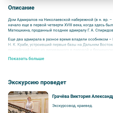
Описание
Дом Адмиралов на Николаевской набережной (в н. вр. –
начало еще в первой четверти XVIII века, когда здесь б
Матюшкина, проданный позднее адмиралу Г. А. Спиридов
Еще два адмирала в разное время владели особняком – В.
Н. К. Крабе, устроивший первые базы на Дальнем Востоке
российский флот из деревянного в паровой и броненосн
Показать больше
В 1840 году дом перешел в собственность архитектора А.
зодчий, но и как талантливый живописец-акварелист. Ег
1832 года – единственный, созданный при жизни ее супру
Особняк на Николаевской набережной славился своими
Экскурсию проведет
жена А. П. Брюллова была одаренным музыкантов и нере
предстоит увидеть.
Грачёва Виктория Александ
В наши дни, в особняке, согласно традиции, заведенной
творческие выставки талантливых художников. Нам предс
Экскурсовод, краевед.
В конце программы вас ждёт обед в одном из залов рест