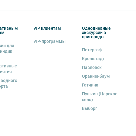
ативным
VIP клиентам
Однодневные
ам
экскурсии в
пригороды
VIP-программы
сии для
Петергоф
 индив.
Кронштадт
ативные
Павловск
иятия
Ораниенбаум
 водного
Гатчина
орта
Пушкин (Царское
село)
Выборг