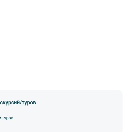
скурсий/туров
и туров