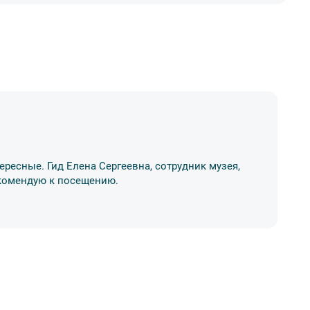
А
ересные. Гид Елена Сергеевна, сотрудник музея,
Ос
Рекомендую к посещению.
ме
17