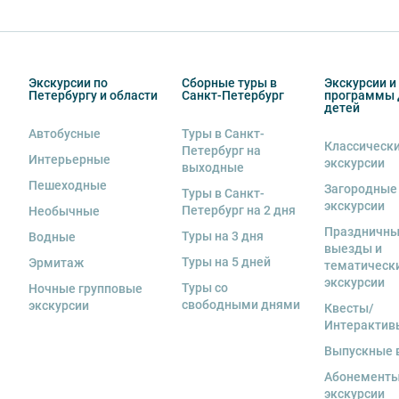
Экскурсии по
Сборные туры в
Экскурсии и
Петербургу и области
Санкт-Петербург
программы 
детей
Автобусные
Туры в Санкт-
Классическ
Петербург на
Интерьерные
экскурсии
выходные
Пешеходные
Загородные
Туры в Санкт-
экскурсии
Петербург на 2 дня
Необычные
Праздничн
Туры на 3 дня
Водные
выезды и
Туры на 5 дней
Эрмитаж
тематическ
экскурсии
Туры со
Ночные групповые
свободными днями
экскурсии
Квесты/
Интерактив
Выпускные 
Абонементы
экскурсии