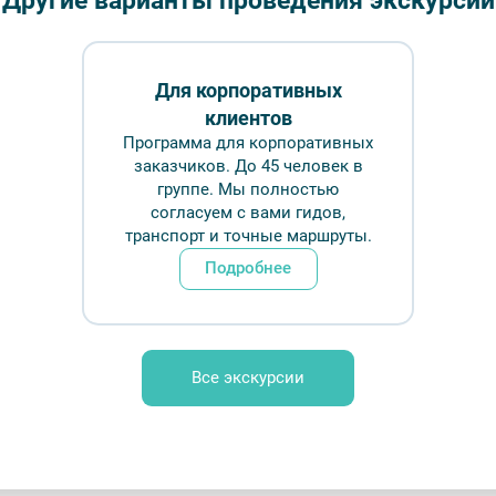
Другие варианты проведения экскурсий
Длительн
Для корпоративных
от 265
клиентов
Программа для корпоративных
Врем
заказчиков. До 45 человек в
группе. Мы полностью
согласуем с вами гидов,
Обр
транспорт и точные маршруты.
Подробнее
юллова — Прогулки
Все экскурсии
FAQ
Отзывы