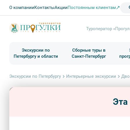
О компании
Контакты
Акции
Постоянным клиентам
Туроператор «Прогул
Экскурсии по
Сборные туры в
Петербургу и области
Санкт-Петербург
прог
Туры в Санкт-Петербург на выходные
Классические экскурсии
Школьные туры по России из Петербурга
Экскурсии для групп и индив. гостей
Загородные экскурсии
Музеи и общественные учреждения
Туры в Санкт-Петербург на 2 дня
Туры в Санкт-Петербург для школьни
П
Экскурсии по Петербургу
Интерьерные экскурсии
Дво
Эта