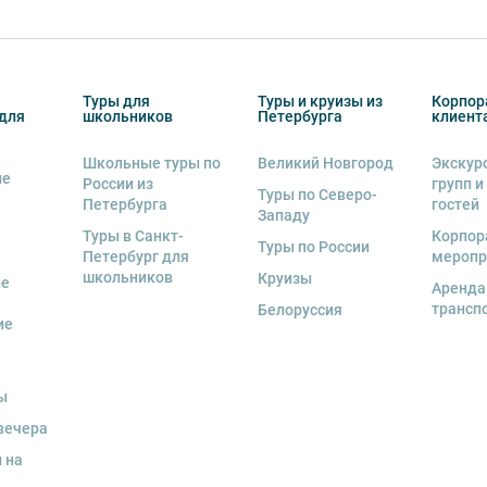
Туры для
Туры и круизы из
Корпор
для
школьников
Петербурга
клиент
Школьные туры по
Великий Новгород
Экскур
ие
России из
групп и
Туры по Северо-
Петербурга
гостей
Западу
Туры в Санкт-
Корпор
Туры по России
Петербург для
меропр
школьников
Круизы
ые
Аренда
трансп
Белоруссия
ие
ы
вечера
 на