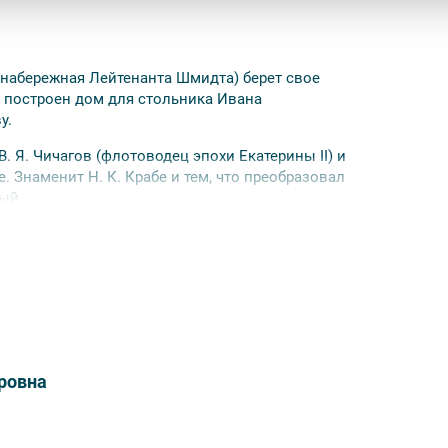
 набережная Лейтенанта Шмидта) берет свое
ыл построен дом для стольника Ивана
у.
 Я. Чичагов (флотоводец эпохи Екатерины II) и
. Знаменит Н. К. Крабе и тем, что преобразовал
ый.
 П. Брюллова. Он был известен не только как
о кисти принадлежит портрет Н. Н. Пушкиной
га А. С. Пушкина.
 музыкальными вечерами. Это неудивительно –
дко играла в одном из залов, который вам
ровна
 когда-то Брюлловыми, проходят вернисажи и
тоит увидеть одну из них.
орана особняка.