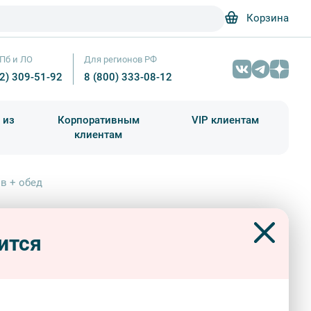
Корзина
Пб и ЛО
Для регионов РФ
12) 309-51-92
8 (800) 333-08-12
 из
Корпоративным
VIP клиентам
клиентам
школа)
чания учебного года
Абонементы на экскурсии
в + обед
як А. П. Брюллова, или Дом
алов + обед
ится
 и особняки
авторские
знатокам города
ачева
экскурсии «Прогулок»