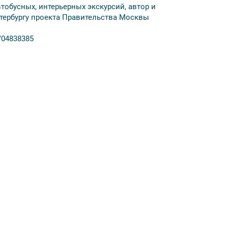
тобусных, интерьерных экскурсий, автор и
тербургу проекта Правительства Москвы
/04838385
экскурсии — не позднее чем за 4 дня до