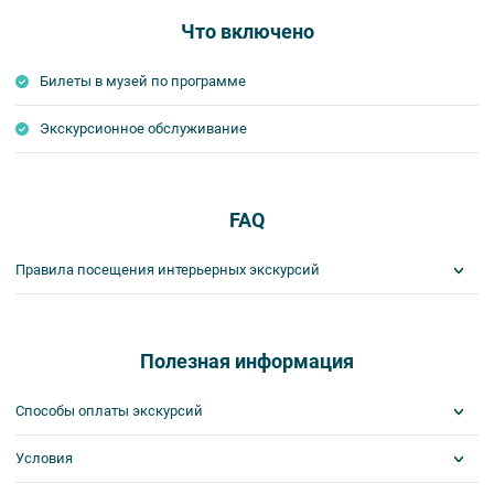
Что включено
Билеты в музей по программе
Экскурсионное обслуживание
FAQ
Правила посещения интерьерных экскурсий
Важнейшим приоритетом в нашей работе является обеспечение
вашей безопасности и комфорта в ходе проведения экскурсий и
туров. Поэтому, пожалуйста, ознакомьтесь с правилами,
Полезная информация
соблюдение которых сделает ваш отдых приятным, комфортным
и безопасным.
Способы оплаты экскурсий
1. На интерьерных экскурсиях запрещается употреблять пищу
и напитки за исключением бутилированной воды, категорически
Условия
Visa
запрещается употреблять алкоголь.
MasterCard
2. Пожалуйста, будьте вежливы по отношению друг к другу: