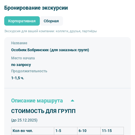
Внимание!
В связи со спецификой деятельности объекта (учебное
Бронирование экскурсии
заведение) возможны изменения во времени и дате проведения
экскурсии.
Корпоративная
Сборная
Продолжительность:
1-1,5 ч.
Экскурсия для вашей компании: коллеги, друзья, партнёры
Название
Особняк Бобринских (для заказных групп)
Место начала
по запросу
Продолжительность
1-1,5 ч.
Описание маршрута
СТОИМОСТЬ ДЛЯ ГРУПП
(до 25.12.2025)
Кол-во чел.
1-5
6-10
11-15