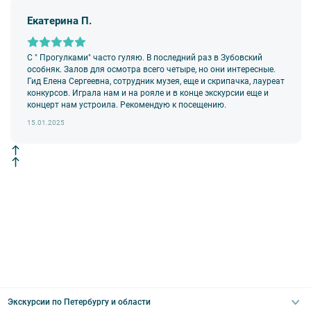
Екатерина П.
9. На ряд экскурсий туроператор предоставляет в аренду
аудиооборудование. Ответственность за сохранность
оборудования во время проведения экскурсионной программы
возлагается на экскурсанта. В случае утери или порчи
С " Прогулками" часто гуляю. В последний раз в Зубовский
оборудования экскурсант обязан возместить полную стоимость
особняк. Залов для осмотра всего четыре, но они интересные.
комплекта в размере 5500 руб. 00 коп.
Гид Елена Сергеевна, сотрудник музея, еще и скрипачка, лауреат
конкурсов. Играла нам и на рояле и в конце экскурсии еще и
Внимание! В составе экскурсионного маршрута возможны
концерт нам устроила. Рекомендую к посещению.
изменения, так как некоторые интерьеры могут быть
недоступны по решению руководства объекта.
15.01.2025
Экскурсии по Петербургу и области