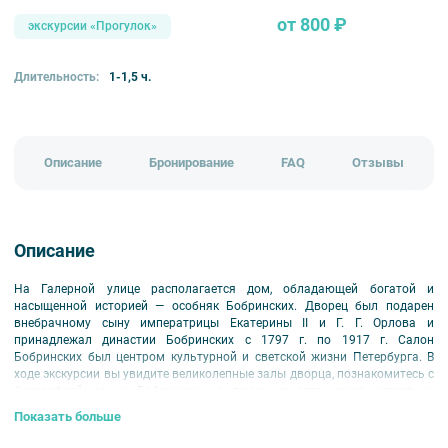
от 800 ₽
экскурсии «Прогулок»
Длительность:
1-1,5 ч.
Описание
Бронирование
FAQ
Отзывы
Описание
На Галерной улице располагается дом, обладающей богатой и
насыщенной историей — особняк Бобринских. Дворец был подарен
внебрачному сыну императрицы Екатерины II и Г. Г. Орлова и
принадлежал династии Бобринских с 1797 г. по 1917 г. Салон
Бобринских был центром культурной и светской жизни Петербурга. В
ходе экскурсии вы увидите великолепные залы дворца, познакомитесь с
биографией семьи Бобринских, а также узнаете, какие известные
литераторы и дипломаты 18-19 века посещали знаменитый салон
Показать больше
Бобринских.