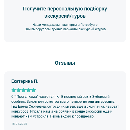
экскурсии несёт взрослый сопровождающий. Пожалуйста,
заранее объясните ребенку правила поведения на экскурсии.
Получите персональную подборку
экскурсий/туров
6. В авторских интерьерных экскурсиях предусмотрено
возрастное ограничение 6+.
Наши менеджеры - эксперты в Петербурге
7. Пожалуйста, не опаздывайте к моменту начала экскурсии.
Они выберут вам лучшие варианты экскурсий и туров
8. Турфирма имеет право изменить программу экскурсии или
отменить экскурсию полностью в связи с неблагоприятными
погодными условиями: снегопадами, ливнями, наводнениями,
низкими или высокими температурами и прочими форс-
мажорными обстоятельствами; а также, если экскурсионная
Отзывы
программа отменяется по инициативе экскурсионного объекта.
В случае отмены экскурсии все денежные средства
возвращаются клиенту в полном объеме.
Екатерина П.
9. На ряд экскурсий туроператор предоставляет в аренду
аудиооборудование. Ответственность за сохранность
оборудования во время проведения экскурсионной программы
возлагается на экскурсанта. В случае утери или порчи
С " Прогулками" часто гуляю. В последний раз в Зубовский
оборудования экскурсант обязан возместить полную стоимость
особняк. Залов для осмотра всего четыре, но они интересные.
комплекта в размере 5500 руб. 00 коп.
Гид Елена Сергеевна, сотрудник музея, еще и скрипачка, лауреат
конкурсов. Играла нам и на рояле и в конце экскурсии еще и
Внимание! В составе экскурсионного маршрута возможны
концерт нам устроила. Рекомендую к посещению.
изменения, так как некоторые интерьеры могут быть
недоступны по решению руководства объекта.
15.01.2025