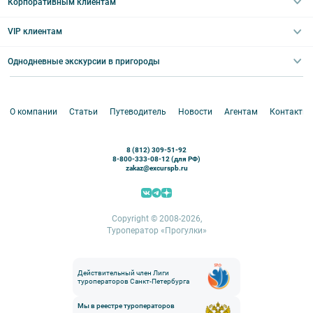
Туры в Санкт-Петербург для школьников
Корпоративным клиентам
Ночные групповые экскурсии
Квесты/Интерактивы
Великий Новгород
Выпускные вечера
Туры по Северо-Западу
VIP клиентам
Экскурсии для групп и индив. гостей
Абонементы на экскурсии
Туры по России
Корпоративные мероприятия
Однодневные экскурсии в пригороды
Круизы
VIP-программы
Аренда водного транспорта
Белоруссия
Петергоф
О компании
Статьи
Путеводитель
Новости
Агентам
Контакты
Кронштадт
Павловск
8 (812) 309-51-92
Ораниенбаум
8-800-333-08-12 (для РФ)
zakaz@excurspb.ru
Гатчина
Пушкин (Царское село)
Выборг
Copyright © 2008-2026,
Туроператор «Прогулки»
Действительный член Лиги
туроператоров Санкт-Петербурга
Мы в реестре туроператоров