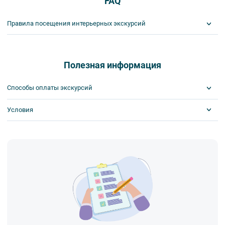
FAQ
Правила посещения интерьерных экскурсий
Важнейшим приоритетом в нашей работе является обеспечение
вашей безопасности и комфорта в ходе проведения экскурсий и
туров. Поэтому, пожалуйста, ознакомьтесь с правилами,
Полезная информация
соблюдение которых сделает ваш отдых приятным, комфортным
и безопасным.
Способы оплаты экскурсий
1. На интерьерных экскурсиях запрещается употреблять пищу
и напитки за исключением бутилированной воды, категорически
Условия
Visa
запрещается употреблять алкоголь.
MasterCard
2. Пожалуйста, будьте вежливы по отношению друг к другу:
Сбербанк
Билеты выкупаются заранее
не разговаривайте громко, не мешайте другим пассажирам и, по
Наличными
возможности, воздержитесь от использования мобильных
устройств во время экскурсии.
3. Соблюдайте правила посещения музеев.
4. Пожалуйста, бережно относитесь к экскурсионному
оборудованию, предоставляемому туроператором. В случае
порчи оборудования материальную ответственность за неё
несёт экскурсант.
5. Ответственность за несовершеннолетних участников