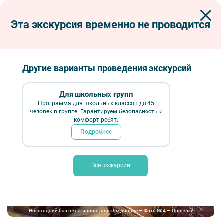
Эта экскурсия временно не проводится
Экскурсии по Петербургу
Интерьерные экскурсии
Дворцы и особняки
Новогодний бал в Елагиноостровском дворце
Новогодний бал в Елагиноостровском
Другие варианты проведения экскурсий
дворце
Для школьных групп
Программа для школьных классов до 45
человек в группе. Гарантируем безопасность и
комфорт ребят.
Подробнее
Все экскурсии
Новогодний бал в Елагиноостровском дворце — Фото № 4 — Прогулки