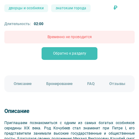
₽
дворцы и особняки
знатокам города
Длительность:
02:00
Временно не проводится
Обратно к разделу
Описание
Бронирование
FAQ
Отзывы
Описание
Приглашаем познакомиться с одним из самых богатых особняков
середины XIX века. Род Кочубеев стал знаменит при Петре I, его
представители занимали высокие государственные и общественные
посты. Благодаря своему положению Михаил Викторович Кочубей смог