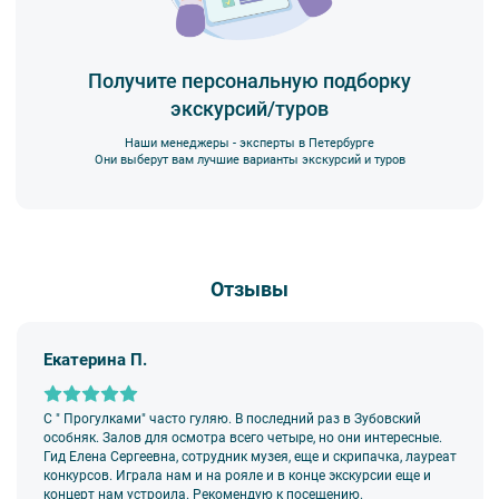
несёт экскурсант.
5. Ответственность за несовершеннолетних участников
экскурсии несёт взрослый сопровождающий. Пожалуйста,
заранее объясните ребенку правила поведения на экскурсии.
Получите персональную подборку
экскурсий/туров
6. В авторских интерьерных экскурсиях предусмотрено
возрастное ограничение 6+.
Наши менеджеры - эксперты в Петербурге
7. Пожалуйста, не опаздывайте к моменту начала экскурсии.
Они выберут вам лучшие варианты экскурсий и туров
8. Турфирма имеет право изменить программу экскурсии или
отменить экскурсию полностью в связи с неблагоприятными
погодными условиями: снегопадами, ливнями, наводнениями,
низкими или высокими температурами и прочими форс-
мажорными обстоятельствами; а также, если экскурсионная
Отзывы
программа отменяется по инициативе экскурсионного объекта.
В случае отмены экскурсии все денежные средства
возвращаются клиенту в полном объеме.
Екатерина П.
9. На ряд экскурсий туроператор предоставляет в аренду
аудиооборудование. Ответственность за сохранность
оборудования во время проведения экскурсионной программы
возлагается на экскурсанта. В случае утери или порчи
С " Прогулками" часто гуляю. В последний раз в Зубовский
оборудования экскурсант обязан возместить полную стоимость
особняк. Залов для осмотра всего четыре, но они интересные.
комплекта в размере 5500 руб. 00 коп.
Гид Елена Сергеевна, сотрудник музея, еще и скрипачка, лауреат
конкурсов. Играла нам и на рояле и в конце экскурсии еще и
Внимание! В составе экскурсионного маршрута возможны
концерт нам устроила. Рекомендую к посещению.