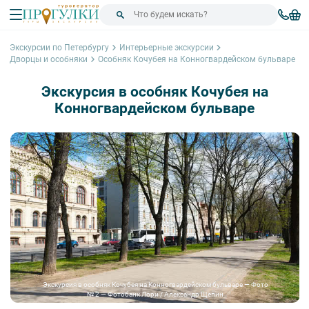
Экскурсии по Петербургу
Интерьерные экскурсии
Дворцы и особняки
Особняк Кочубея на Конногвардейском бульваре
Экскурсия в особняк Кочубея на
Конногвардейском бульваре
Экскурсия в особняк Кочубея на Конногвардейском бульваре — Фото
№ 2 — Фотобанк Лори / Александр Щепин