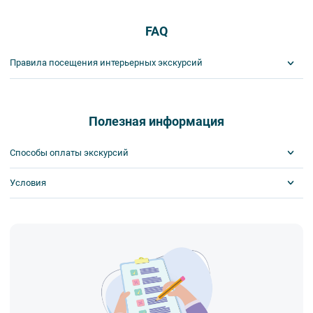
FAQ
Правила посещения интерьерных экскурсий
Важнейшим приоритетом в нашей работе является обеспечение
вашей безопасности и комфорта в ходе проведения экскурсий и
туров. Поэтому, пожалуйста, ознакомьтесь с правилами,
Полезная информация
соблюдение которых сделает ваш отдых приятным, комфортным
и безопасным.
Способы оплаты экскурсий
1. На интерьерных экскурсиях запрещается употреблять пищу
и напитки за исключением бутилированной воды, категорически
Условия
Visa
запрещается употреблять алкоголь.
MasterCard
2. Пожалуйста, будьте вежливы по отношению друг к другу:
Сбербанк
Скидка по клубной карте
не разговаривайте громко, не мешайте другим пассажирам и, по
Наличными
Скидка за ранний выкуп
возможности, воздержитесь от использования мобильных
Возможна оплата на месте
устройств во время экскурсии.
3. Соблюдайте правила посещения музеев.
4. Пожалуйста, бережно относитесь к экскурсионному
оборудованию, предоставляемому туроператором. В случае
порчи оборудования материальную ответственность за неё