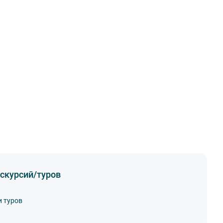
скурсий/туров
и туров