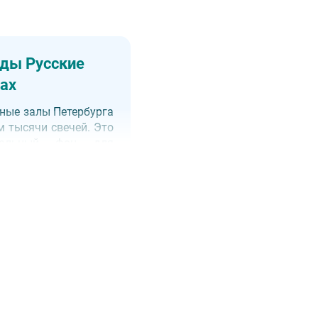
ды Русские
ах
ные залы Петербурга
 тысячи свечей. Это
еальный фон для
адиться виртуозным
бэнда в уникальном
ерах особняка.