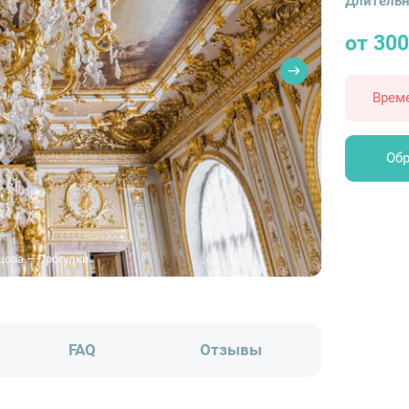
Длительн
от 300
Врем
Обр
цова – Прогулки
FAQ
Отзывы