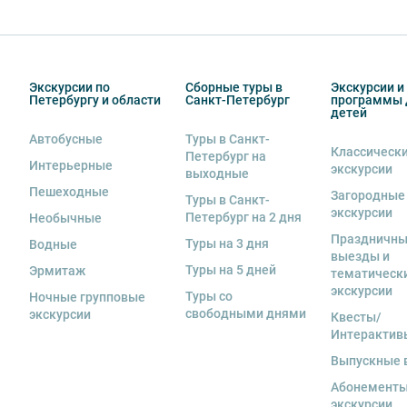
Экскурсии по
Сборные туры в
Экскурсии и
Петербургу и области
Санкт-Петербург
программы 
детей
Автобусные
Туры в Санкт-
Классическ
Петербург на
Интерьерные
экскурсии
выходные
Пешеходные
Загородные
Туры в Санкт-
экскурсии
Петербург на 2 дня
Необычные
Праздничн
Туры на 3 дня
Водные
выезды и
Туры на 5 дней
Эрмитаж
тематическ
экскурсии
Туры со
Ночные групповые
свободными днями
экскурсии
Квесты/
Интерактив
Выпускные 
Абонементы
экскурсии