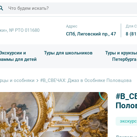
Адрес
Для С
ки», № РТО 011680
СПб, Лиговский пр., 47
8 (8
Экскурсии и
Туры для школьников
Туры и круизы
раммы для детей
Петербурга
ков
раздничные выезды и тематические экскурсии
Квесты/Интерактивы
Для 4 класса (Начальная 
Праздник окон
рцы и особняки
#В_СВЕЧАХ: Джаз в Особняке Половцова
#В_С
Поло
экскур