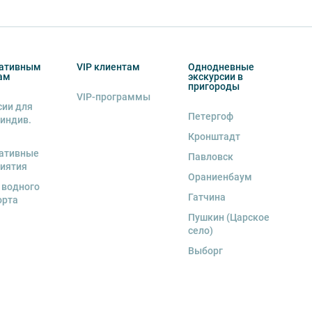
ативным
VIP клиентам
Однодневные
ам
экскурсии в
пригороды
VIP-программы
сии для
Петергоф
 индив.
Кронштадт
ативные
Павловск
иятия
Ораниенбаум
 водного
Гатчина
орта
Пушкин (Царское
село)
Выборг