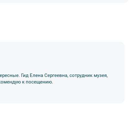
А
ересные. Гид Елена Сергеевна, сотрудник музея,
Ос
Рекомендую к посещению.
ме
17