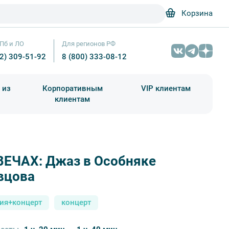
Корзина
Пб и ЛО
Для регионов РФ
12) 309-51-92
8 (800) 333-08-12
 из
Корпоративным
VIP клиентам
клиентам
школа)
чания учебного года
Абонементы на экскурсии
ВЕЧАХ: Джаз в Особняке
Выступление группы – Прогулки
вцова
сия+концерт
концерт