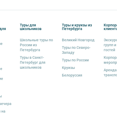
Туры для
Туры и круизы из
Корпор
для
школьников
Петербурга
клиент
Школьные туры по
Великий Новгород
Экскур
ие
России из
групп и
Туры по Северо-
Петербурга
гостей
Западу
Туры в Санкт-
Корпор
Туры по России
Петербург для
меропр
школьников
Круизы
ые
Аренда
трансп
Белоруссия
ие
ы
вечера
 на