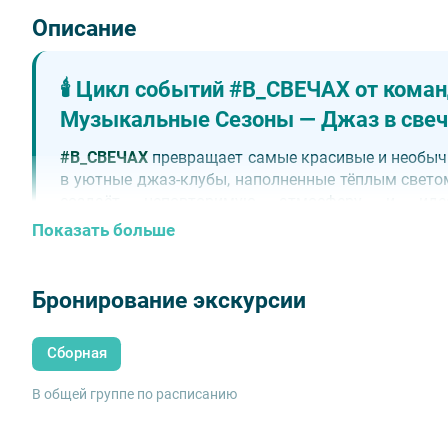
Описание
🕯️ Цикл событий
#В_СВЕЧАХ
от коман
Музыкальные Сезоны — Джаз в свеч
#В_СВЕЧАХ
превращает самые красивые и необыч
в уютные джаз-клубы, наполненные тёплым светом
создаёт неповторимую атмосферу и ид
проникновенных джазовых мелодий.
Показать больше
Приготовьтесь устроиться поудобнее и насл
исполнением шедевров джаза от талантливого 
антураже.
Бронирование экскурсии
Сборная
✨ Важное
В общей группе по расписанию
Тёплая атмосфера вечера в свечах в интерь