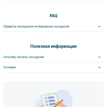
FAQ
Правила посещения интерьерных экскурсий
Важнейшим приоритетом в нашей работе является обеспечение
вашей безопасности и комфорта в ходе проведения экскурсий и
туров. Поэтому, пожалуйста, ознакомьтесь с правилами,
Полезная информация
соблюдение которых сделает ваш отдых приятным, комфортным
и безопасным.
Способы оплаты экскурсий
1. На интерьерных экскурсиях запрещается употреблять пищу
и напитки за исключением бутилированной воды, категорически
Условия
Visa
запрещается употреблять алкоголь.
MasterCard
2. Пожалуйста, будьте вежливы по отношению друг к другу:
Сбербанк
Получайте билеты удаленно или в офисе
не разговаривайте громко, не мешайте другим пассажирам и, по
Наличными
Оплата онлайн или в офисе
возможности, воздержитесь от использования мобильных
Скидка по клубной карте
устройств во время экскурсии.
Поддержка круглосуточно
Скидка за ранний выкуп
3. Соблюдайте правила посещения музеев.
Возможна оплата на месте
4. Пожалуйста, бережно относитесь к экскурсионному
оборудованию, предоставляемому туроператором. В случае