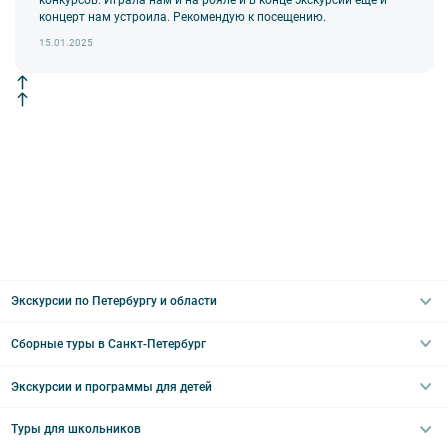
конкурсов. Играла нам и на рояле и в конце экскурсии еще и
Внимание! В составе экскурсионного маршрута возможны
концерт нам устроила. Рекомендую к посещению.
изменения, так как некоторые интерьеры могут быть
недоступны по решению руководства объекта.
15.01.2025
Экскурсии по Петербургу и области
Сборные туры в Санкт-Петербург
Автобусные
Интерьерные
Экскурсии и программы для детей
Туры в Санкт-Петербург на выходные
Пешеходные
Туры в Санкт-Петербург на 2 дня
Туры для школьников
Необычные
Классические экскурсии