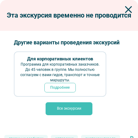
Эта экскурсия временно не проводится
Экскурсии по Петербургу
Интерьерные экскурсии
Дворцы и особняки
Дом Безобразовых и Поклевских-Козелл
Дом Безобразовых и Поклевских-Козелл
Другие варианты проведения экскурсий
Для корпоративных клиентов
Программа для корпоративных заказчиков.
До 45 человек в группе. Мы полностью
согласуем с вами гидов, транспорт и точные
маршруты.
Подробнее
Все экскурсии
Дом Безобразовых и Поклевских-Козелл — фото № 1 — Фотобанк
Лори / Александр Щепин