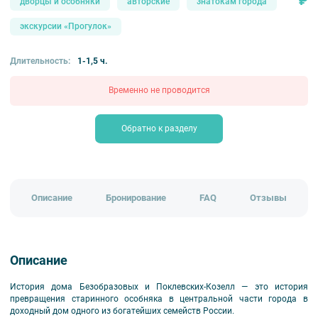
₽
дворцы и особняки
авторские
знатокам города
экскурсии «Прогулок»
Длительность:
1-1,5 ч.
Временно не проводится
Обратно к разделу
Описание
Бронирование
FAQ
Отзывы
Описание
История дома Безобразовых и Поклевских-Козелл — это история
превращения старинного особняка в центральной части города в
доходный дом одного из богатейших семейств России.