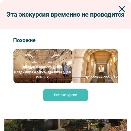
Эта экскурсия временно не проводится
Экскурсии по Петербургу
Интерьерные экскурсии
Обзорная экскурсия по Александро-Невской Лавре с посещением Музея-
древлехранилища
Похожие
Обзорная экскурсия по Александро-
Невской Лавре с посещением Музея-
древлехранилища
Дворец Великого князя
Владимира Александровича (Дом
учёных)
Зубовский особняк
Все экскурсии