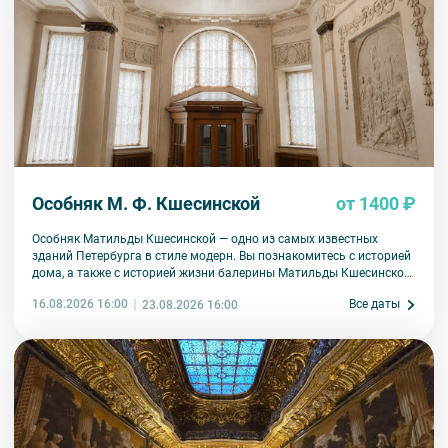
Особняк М. Ф. Кшесинской
от 1400 ₽
Особняк Матильды Кшесинской — одно из самых известных
зданий Петербурга в стиле модерн. Вы познакомитесь с историей
дома, а также с историей жизни балерины Матильды Кшесинской.
Узнаете, какие отношения ее связывали с мужчинами дома
16.08.2026 16:00
Все даты
23.08.2026 16:00
Романовых, как складывалась артистическая карьера, какая
судьба ждала в эмиграции