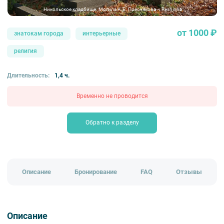
Никольское кладбище. Могила А.Е. Преснякова – Reshinna
от 1000 ₽
знатокам города
интерьерные
религия
Длительность:
1,4 ч.
Временно не проводится
Обратно к разделу
Описание
Бронирование
FAQ
Отзывы
Описание