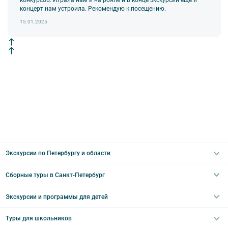
концерт нам устроила. Рекомендую к посещению.
15.01.2025
Экскурсии по Петербургу и области
Сборные туры в Санкт-Петербург
Автобусные
Интерьерные
Экскурсии и программы для детей
Туры в Санкт-Петербург на выходные
Пешеходные
Туры в Санкт-Петербург на 2 дня
Туры для школьников
Необычные
Классические экскурсии