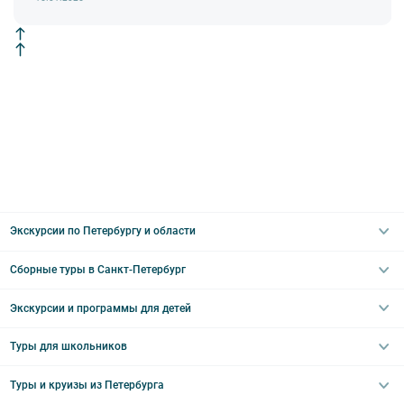
Экскурсии по Петербургу и области
Сборные туры в Санкт-Петербург
Автобусные
Интерьерные
Экскурсии и программы для детей
Туры в Санкт-Петербург на выходные
Пешеходные
Туры в Санкт-Петербург на 2 дня
Туры для школьников
Необычные
Классические экскурсии
Туры на 3 дня
Водные
Загородные экскурсии
Туры и круизы из Петербурга
Туры на 5 дней
Школьные туры по России из Петербурга
Эрмитаж