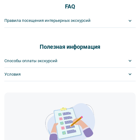
FAQ
Правила посещения интерьерных экскурсий
Важнейшим приоритетом в нашей работе является обеспечение
вашей безопасности и комфорта в ходе проведения экскурсий и
туров. Поэтому, пожалуйста, ознакомьтесь с правилами,
Полезная информация
соблюдение которых сделает ваш отдых приятным, комфортным
и безопасным.
Способы оплаты экскурсий
1. На интерьерных экскурсиях запрещается употреблять пищу
и напитки за исключением бутилированной воды, категорически
Условия
Visa
запрещается употреблять алкоголь.
MasterCard
2. Пожалуйста, будьте вежливы по отношению друг к другу:
Сбербанк
Скидка по клубной карте
не разговаривайте громко, не мешайте другим пассажирам и, по
Наличными
Скидка за ранний выкуп
возможности, воздержитесь от использования мобильных
Возможна оплата на месте
устройств во время экскурсии.
3. Соблюдайте правила посещения музеев.
4. Пожалуйста, бережно относитесь к экскурсионному
оборудованию, предоставляемому туроператором. В случае
порчи оборудования материальную ответственность за неё
несёт экскурсант.