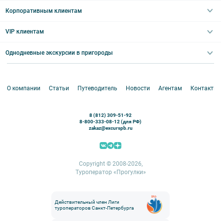
Праздничные выезды и тематические экскурсии
Туры со свободными днями
Туры в Санкт-Петербург для школьников
Корпоративным клиентам
Ночные групповые экскурсии
Квесты/Интерактивы
Великий Новгород
Выпускные вечера
Туры по Северо-Западу
VIP клиентам
Экскурсии для групп и индив. гостей
Абонементы на экскурсии
Туры по России
Корпоративные мероприятия
Однодневные экскурсии в пригороды
Круизы
VIP-программы
Аренда водного транспорта
Белоруссия
Петергоф
О компании
Статьи
Путеводитель
Новости
Агентам
Контакты
Кронштадт
Павловск
8 (812) 309-51-92
Ораниенбаум
8-800-333-08-12 (для РФ)
zakaz@excurspb.ru
Гатчина
Пушкин (Царское село)
Выборг
Copyright © 2008-2026,
Туроператор «Прогулки»
Действительный член Лиги
туроператоров Санкт-Петербурга