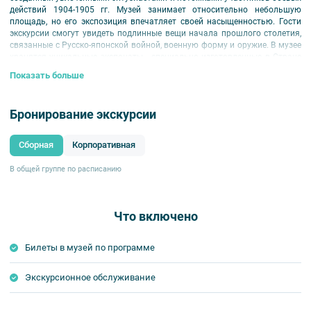
действий 1904-1905 гг. Музей занимает относительно небольшую
площадь, но его экспозиция впечатляет своей насыщенностью. Гости
экскурсии смогут увидеть подлинные вещи начала прошлого столетия,
связанные с Русско-японской войной, военную форму и оружие. В музее
хранятся уникальные экспонаты - специально изготовленные в Стране
восходящего солнца копии меча и мундира адмирала Хэйхатиро Того -
Показать больше
командующего японским флотом в битве при Цусиме. Гордость музея -
200 моделей русских и японских боевых кораблей, а также скрупулезно
изготовленные диорамы и современная батальная живопись.
Бронирование экскурсии
Место начала:
набережная реки Мойки, 110 (под аркой)
Продолжительность:
2 ч.
Сборная
Корпоративная
В общей группе по расписанию
Что включено
Билеты в музей по программе
Экскурсионное обслуживание