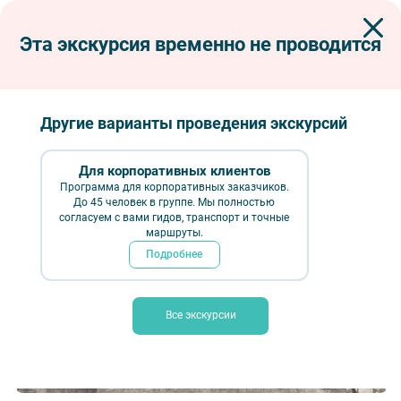
Эта экскурсия временно не проводится
Экскурсии по Петербургу
Интерьерные экскурсии
Музеи
Музей «История Русско-японской войны 1904-1905 гг.»
Музей «История Русско-японской войны
Другие варианты проведения экскурсий
1904-1905 гг.»
Для корпоративных клиентов
Программа для корпоративных заказчиков.
До 45 человек в группе. Мы полностью
согласуем с вами гидов, транспорт и точные
маршруты.
Подробнее
Все экскурсии
Музей «История Русско-японской войны 1904-1905 гг.» — Фото № 3 —
Фотобанк Лори / Макаров Алексей