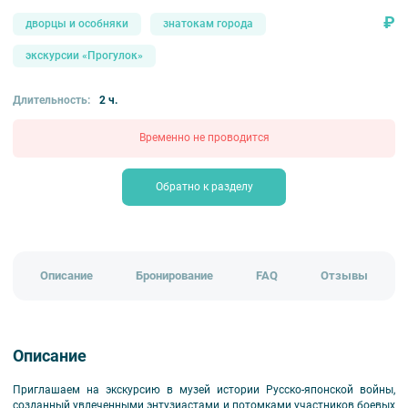
₽
дворцы и особняки
знатокам города
экскурсии «Прогулок»
Длительность:
2 ч.
Временно не проводится
Обратно к разделу
Описание
Бронирование
FAQ
Отзывы
Описание
Приглашаем на экскурсию в музей истории Русско-японской войны,
созданный увлеченными энтузиастами и потомками участников боевых