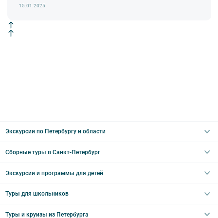
недоступны по решению руководства объекта.
15.01.2025
Экскурсии по Петербургу и области
Сборные туры в Санкт-Петербург
Автобусные
Интерьерные
Экскурсии и программы для детей
Туры в Санкт-Петербург на выходные
Пешеходные
Туры в Санкт-Петербург на 2 дня
Туры для школьников
Необычные
Классические экскурсии
Туры на 3 дня
Водные
Загородные экскурсии
Туры и круизы из Петербурга