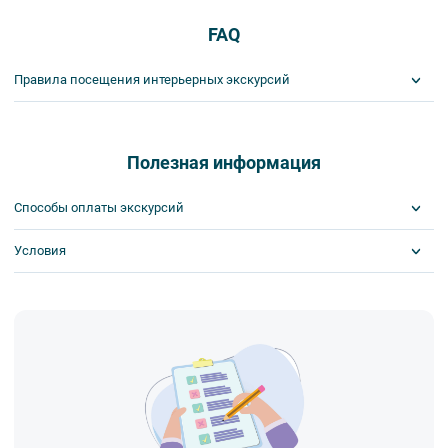
FAQ
Правила посещения интерьерных экскурсий
Важнейшим приоритетом в нашей работе является обеспечение
вашей безопасности и комфорта в ходе проведения экскурсий и
туров. Поэтому, пожалуйста, ознакомьтесь с правилами,
Полезная информация
соблюдение которых сделает ваш отдых приятным, комфортным
и безопасным.
Способы оплаты экскурсий
1. На интерьерных экскурсиях запрещается употреблять пищу
и напитки за исключением бутилированной воды, категорически
Условия
Visa
запрещается употреблять алкоголь.
MasterCard
2. Пожалуйста, будьте вежливы по отношению друг к другу:
Сбербанк
Скидка по клубной карте
не разговаривайте громко, не мешайте другим пассажирам и, по
Наличными
Билеты выкупаются заранее
возможности, воздержитесь от использования мобильных
устройств во время экскурсии.
3. Соблюдайте правила посещения музеев.
4. Пожалуйста, бережно относитесь к экскурсионному
оборудованию, предоставляемому туроператором. В случае
порчи оборудования материальную ответственность за неё
несёт экскурсант.