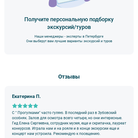
5. Ответственность за несовершеннолетних участников
экскурсии несёт взрослый сопровождающий. Пожалуйста,
заранее объясните ребенку правила поведения на экскурсии.
Получите персональную подборку
экскурсий/туров
6. В авторских интерьерных экскурсиях предусмотрено
возрастное ограничение 6+.
Наши менеджеры - эксперты в Петербурге
7. Пожалуйста, не опаздывайте к моменту начала экскурсии.
Они выберут вам лучшие варианты экскурсий и туров
8. Турфирма имеет право изменить программу экскурсии или
отменить экскурсию полностью в связи с неблагоприятными
погодными условиями: снегопадами, ливнями, наводнениями,
низкими или высокими температурами и прочими форс-
мажорными обстоятельствами; а также, если экскурсионная
Отзывы
программа отменяется по инициативе экскурсионного объекта.
В случае отмены экскурсии все денежные средства
возвращаются клиенту в полном объеме.
Екатерина П.
9. На ряд экскурсий туроператор предоставляет в аренду
аудиооборудование. Ответственность за сохранность
оборудования во время проведения экскурсионной программы
возлагается на экскурсанта. В случае утери или порчи
С " Прогулками" часто гуляю. В последний раз в Зубовский
оборудования экскурсант обязан возместить полную стоимость
особняк. Залов для осмотра всего четыре, но они интересные.
комплекта в размере 5500 руб. 00 коп.
Гид Елена Сергеевна, сотрудник музея, еще и скрипачка, лауреат
конкурсов. Играла нам и на рояле и в конце экскурсии еще и
Внимание! В составе экскурсионного маршрута возможны
концерт нам устроила. Рекомендую к посещению.
изменения, так как некоторые интерьеры могут быть