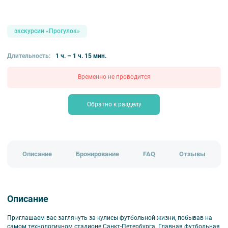
₽
знатокам города
популярные
экскурсии «Прогулок»
Длительность:
1 ч. – 1 ч. 15 мин.
Временно не проводится
Обратно к разделу
Описание
Бронирование
FAQ
Отзывы
Описание
Приглашаем вас заглянуть за кулисы футбольной жизни, побывав на
самом технологичном стадионе Санкт-Петербурга. Главная футбольная