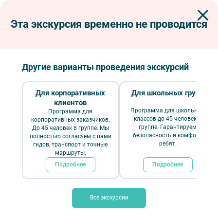
Эта экскурсия временно не проводится
Экскурсии по Петербургу
Интерьерные экскурсии
Музеи
Прогулки в Зените (стадион «Газпром Арена»)
Прогулки в Зените (стадион «Газпром
Другие варианты проведения экскурсий
Арена»)
Для корпоративных
Для школьных групп
клиентов
Программа для школьных
Программа для
классов до 45 человек в
корпоративных заказчиков.
группе. Гарантируем
До 45 человек в группе. Мы
безопасность и комфорт
полностью согласуем с вами
ребят.
гидов, транспорт и точные
маршруты.
Подробнее
Подробнее
Все экскурсии
Прогулки в Зените (стадион «Газпром Арена») — Фото № 4 — Фотобанк
Лори / Галина Ермолаева