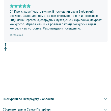
возлагается на экскурсанта. В случае утери или порчи
оборудования экскурсант обязан возместить полную стоимость
комплекта в размере 5500 руб. 00 коп.
С " Прогулками" часто гуляю. В последний раз в Зубовский
Внимание! В составе экскурсионного маршрута возможны
особняк. Залов для осмотра всего четыре, но они интересные.
изменения, так как некоторые интерьеры могут быть
Гид Елена Сергеевна, сотрудник музея, еще и скрипачка, лауреат
недоступны по решению руководства объекта.
конкурсов. Играла нам и на рояле и в конце экскурсии еще и
концерт нам устроила. Рекомендую к посещению.
15.01.2025
Экскурсии по Петербургу и области
Сборные туры в Санкт-Петербург