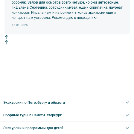
оборудования экскурсант обязан возместить полную стоимость
особняк. Залов для осмотра всего четыре, но они интересные.
«Буран. Освоение космоса»
комплекта в размере 5500 руб. 00 коп.
Гид Елена Сергеевна, сотрудник музея, еще и скрипачка, лауреат
«Призрак Вселенной: в поисках темной материи»
конкурсов. Играла нам и на рояле и в конце экскурсии еще и
Внимание! В составе экскурсионного маршрута возможны
концерт нам устроила. Рекомендую к посещению.
7-й сеанс — 19:00–20:00
изменения, так как некоторые интерьеры могут быть
«Фильм Планетария 1»
недоступны по решению руководства объекта.
15.01.2025
«Буран. Освоение космоса»
«От Земли до Вселенной»
8-й сеанс — 20:30–21:30
«Фильм Планетария 1»
«Буран. Освоение космоса»
«Призрак Вселенной: в поисках темной материи»
Внимание!
Продолжительность сеанса — 1 час.
Каждый билет действителен на один сеанс в течение дня с 10:00 до
21:00 часов.
Экскурсии по Петербургу и области
Сборные туры в Санкт-Петербург
Автобусные
Интерьерные
Экскурсии и программы для детей
Туры в Санкт-Петербург на выходные